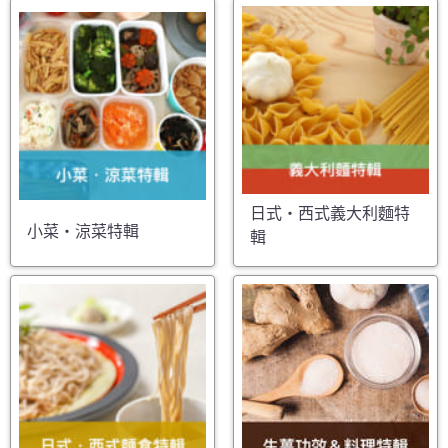
日式・西式義大利麵特
小菜・涼菜特輯
輯