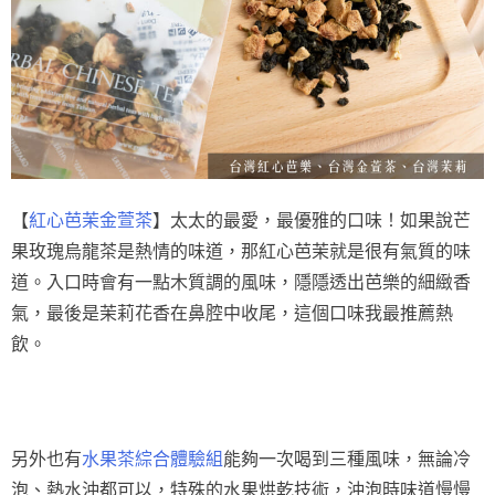
【
紅心芭茉金萱茶
】太太的最愛，最優雅的口味！如果說芒
果玫瑰烏龍茶是熱情的味道，那紅心芭茉就是很有氣質的味
道。入口時會有一點木質調的風味，隱隱透出芭樂的細緻香
氣，最後是茉莉花香在鼻腔中收尾，這個口味我最推薦熱
飲。
另外也有
水果茶綜合體驗組
能夠一次喝到三種風味，無論冷
泡、熱水沖都可以，特殊的水果烘乾技術，沖泡時味道慢慢