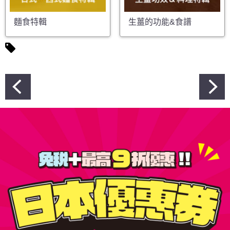
麵食特輯
生薑的功能&食譜
文
章
導
覽