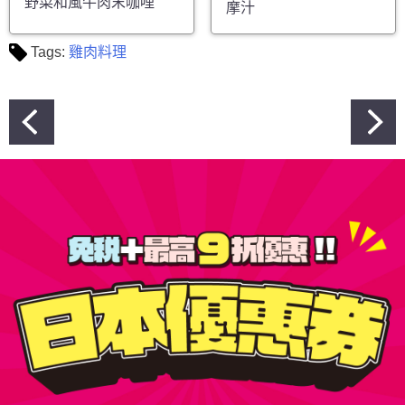
野菜和風牛肉末咖哩
摩汁
Tags:
雞肉料理
文
章
導
覽