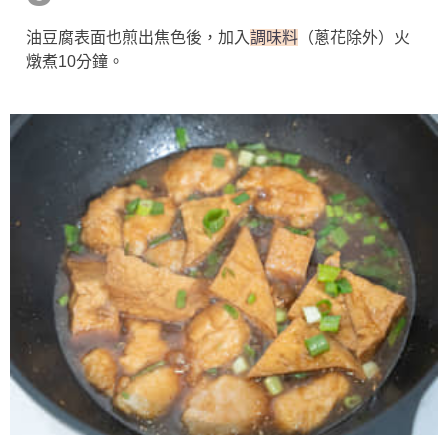
油豆腐表面也煎出焦色後，加入
調味料
（蔥花除外）火
燉煮10分鐘。