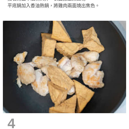
平底鍋加入香油熱鍋，將雞肉兩面燒出焦色。
4