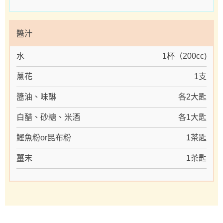
醬汁
水
1杯（200cc)
蔥花
1支
醬油、味醂
各2大匙
白醋、砂糖、米酒
各1大匙
鰹魚粉or昆布粉
1茶匙
薑末
1茶匙