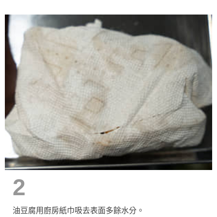
2
油豆腐用廚房紙巾吸去表面多餘水分。