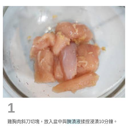
1
雞胸肉斜刀切塊，放入盆中與
醃漬液
揉捏浸漬10分鐘。