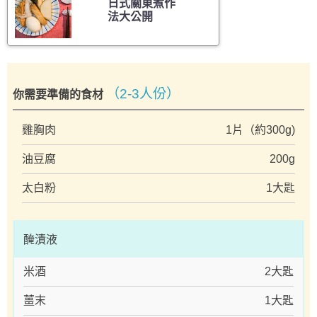
日式關東煮作
法大公開
（2-3人份）
你需要準備的食材
雞胸肉
1片（約300g)
油豆腐
200g
太白粉
1大匙
醃漬液
米酒
2大匙
薑末
1大匙