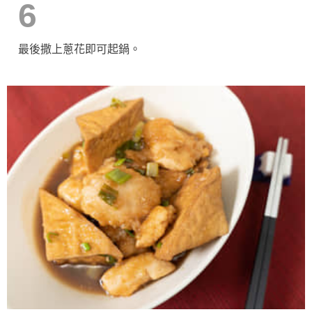
6
最後撒上蔥花即可起鍋。