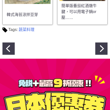
簡單版番茄紅酒燉牛
腱，可以用電子鍋or
韓式海苔涼拌豆芽
壓……
Tags:
蔬菜料理
文
章
導
覽