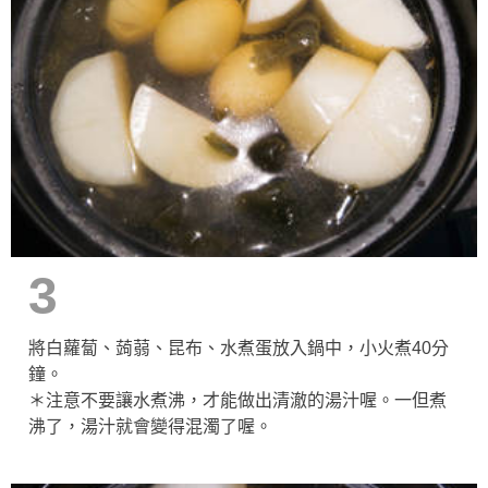
3
將白蘿蔔、蒟蒻、昆布、水煮蛋放入鍋中，小火煮40分
鐘。
＊注意不要讓水煮沸，才能做出清澈的湯汁喔。一但煮
沸了，湯汁就會變得混濁了喔。