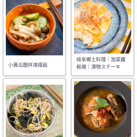
岐阜鄉土料理｜泡菜鐵
小黃瓜醋拌鴻禧菇
板燒｜漬物ステーキ