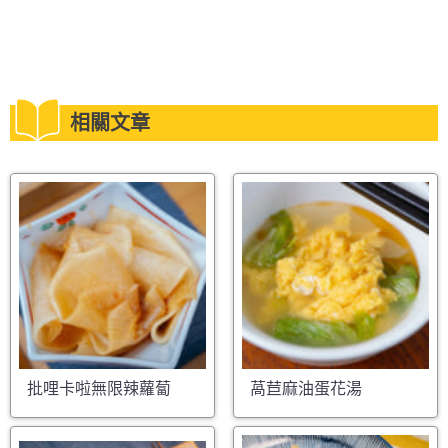
相關文章
批哩卡啦無限辣蘿蔔
萵苣麻油蛋花湯