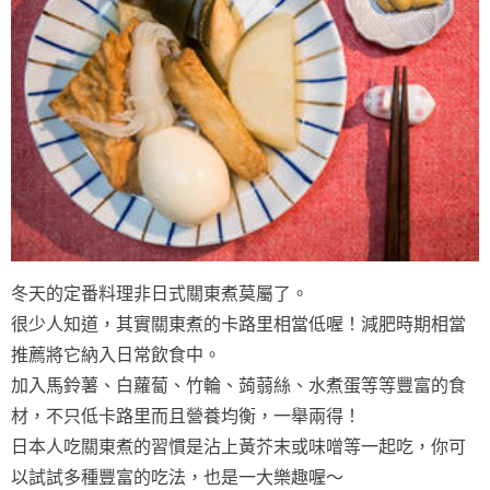
冬天的定番料理非日式關東煮莫屬了。
很少人知道，其實關東煮的卡路里相當低喔！減肥時期相當
推薦將它納入日常飲食中。
加入馬鈴薯、白蘿蔔、竹輪、蒟蒻絲、水煮蛋等等豐富的食
材，不只低卡路里而且營養均衡，一舉兩得！
日本人吃關東煮的習慣是沾上黃芥末或味噌等一起吃，你可
以試試多種豐富的吃法，也是一大樂趣喔～