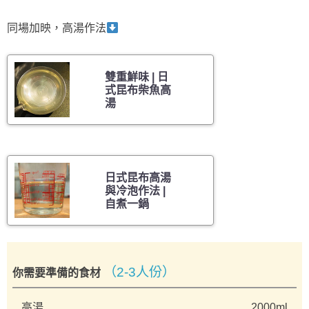
同場加映，高湯作法
雙重鮮味 | 日
式昆布柴魚高
湯
日式昆布高湯
與冷泡作法 |
自煮一鍋
（2-3人份）
你需要準備的食材
高湯
2000ml