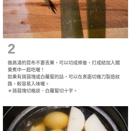
2
做高湯的昆布不要丟棄，可以切成條後，打成結加入關
東煮中一起吃喔！
如果有蒟蒻塊或白蘿蔔的話，可以在表面切幾刀製造紋
路，較容易入味喔。
＊蒟蒻塊切格狀、白蘿蔔切十字。