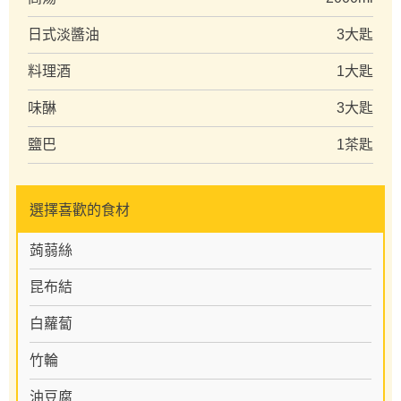
日式淡醬油
3大匙
料理酒
1大匙
味醂
3大匙
鹽巴
1茶匙
選擇喜歡的食材
蒟蒻絲
昆布結
白蘿蔔
竹輪
油豆腐