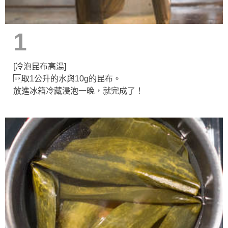
1
[冷泡昆布高湯]
取1公升的水與10g的昆布。
放進冰箱冷藏浸泡一晚，就完成了！