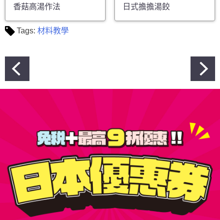
香菇高湯作法
日式擔擔湯餃
Tags:
材料教學
文
章
導
覽