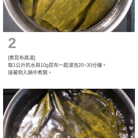
2
[煮昆布高湯]
取1公升的水與10g昆布一起浸泡20~30分鐘。
接著倒入鍋中煮開。