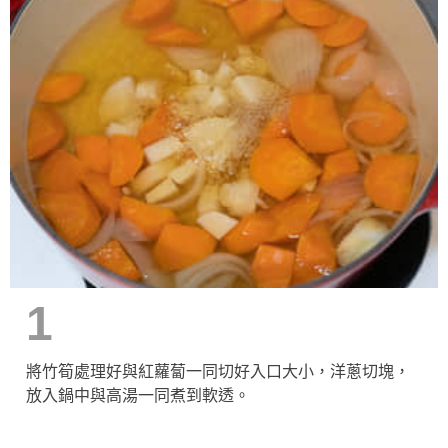
1
將竹筍處理好與紅蘿蔔一同切好入口大小，洋蔥切塊，
放入鍋中與高湯一同煮到軟透。