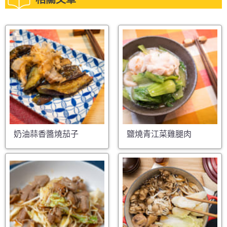
奶油蒜香醬燒茄子
鹽燒青江菜雞腿肉