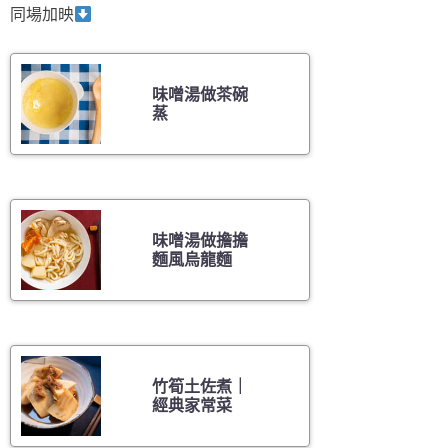
同場加映
味噌湯做茶碗
蒸
味噌湯做擔擔
麵風烏龍麵
竹筍土佐煮｜
經典家常菜