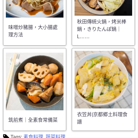
秋田傳統火鍋，烤米棒
味噌炒豬腸，大小腸處
鍋，きりたんぽ鍋｜
理方法
L……
衣笠丼|京都郷土料理食
筑前煮｜全素食常備菜
譜
Tags:
素食料理
,
蔬菜料理