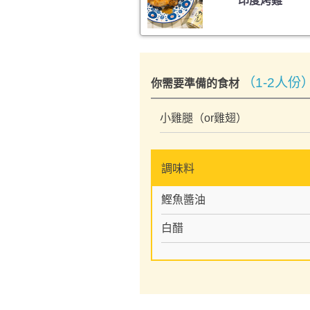
印度烤雞
（1-2人份
你需要準備的食材
小雞腿（or雞翅）
調味料
鰹魚醬油
白醋