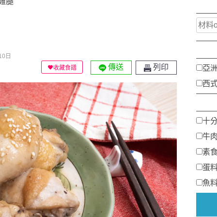
雞腿
10日
傳送
列印
亞
收藏食譜
西
十
牛
素
蛋
魚