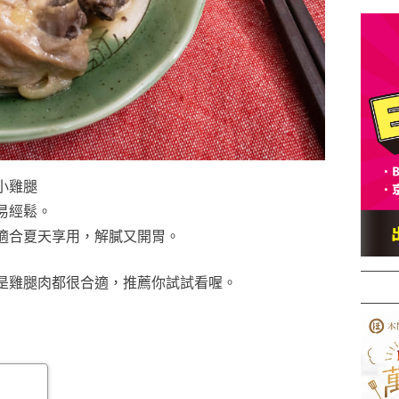
小雞腿
易經鬆。
適合夏天享用，解膩又開胃。
是雞腿肉都很合適，推薦你試試看喔。