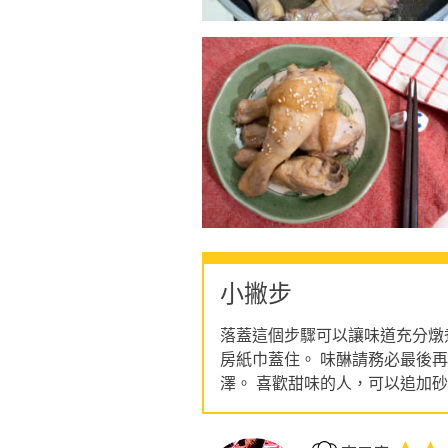
小撇步
落蓋這個步驟可以讓味道充分燉
房紙巾蓋住。 味醂請務必最後
澤。 喜歡甜味的人，可以追加