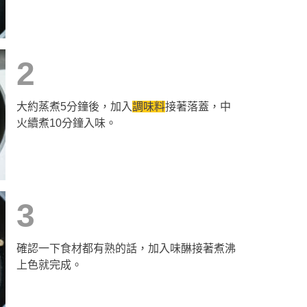
2
大約蒸煮5分鐘後，加入
調味料
接著落蓋，中
火續煮10分鐘入味。
3
確認一下食材都有熟的話，加入味醂接著煮沸
上色就完成。