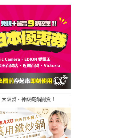
大阪製・神級鐵鍋開賣！