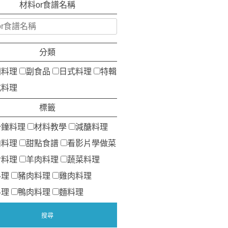
材料or食譜名稱
分類
洲料理
副食品
日式料理
特輯
式料理
標籤
分鐘料理
材料教學
減醣料理
肉料理
甜點食譜
看影片學做菜
食料理
羊肉料理
蔬菜料理
料理
豬肉料理
雞肉料理
料理
鴨肉料理
麵料理