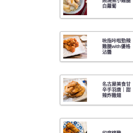
照燒煮小雞腿
白蘿蔔
吮指咔啦勁辣
雞腿with優格
沾醬
名古屋美食甘
辛手羽唐｜甜
辣炸雞翅