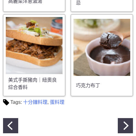
高麗菜洋蔥濃湯
忌
美式手撕豬肉｜紐奧良
巧克力布丁
綜合香料
Tags:
十分鐘料理
,
蛋料理
文
章