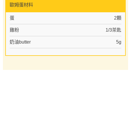
歐姆蛋材料
蛋
2顆
雞粉
1/3茶匙
奶油butter
5g