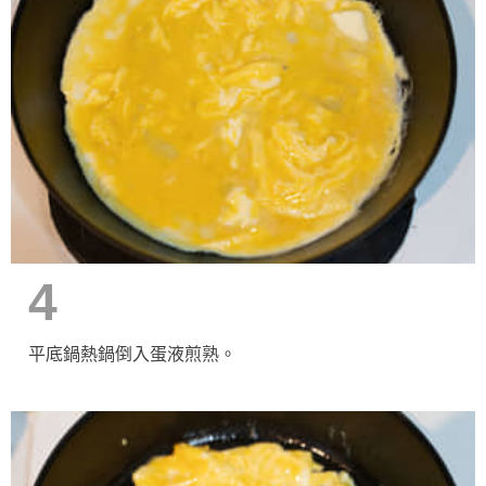
4
平底鍋熱鍋倒入蛋液煎熟。