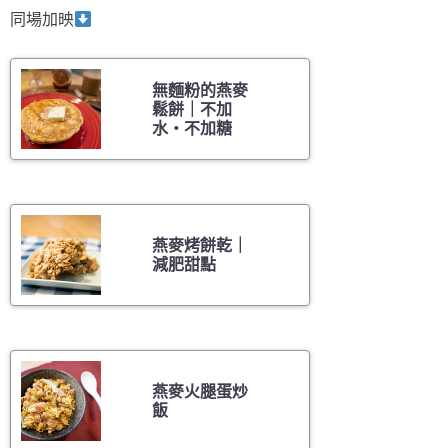
同場加映
無麵粉的燕麥
鬆餅｜不加
水・不加糖
燕麥烤餅乾｜
減肥甜點
燕麥火腿蛋炒
飯