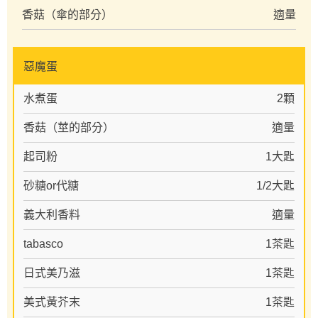
香菇（傘的部分）
適量
惡魔蛋
水煮蛋
2顆
香菇（莖的部分）
適量
起司粉
1大匙
砂糖or代糖
1/2大匙
義大利香料
適量
tabasco
1茶匙
日式美乃滋
1茶匙
美式黃芥末
1茶匙