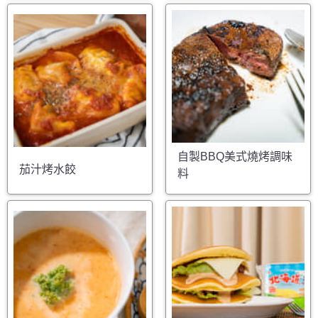
自製BBQ美式燒烤調味
茄汁烤水餃
料