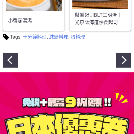
鬆餅起司BLT三明治｜
小番茄濃湯
光泉北海道熱食起司
Tags:
十分鐘料理
,
減醣料理
,
蛋料理
文
章
導
覽