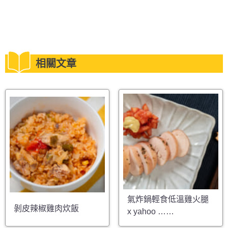
相關文章
氣炸鍋輕食低溫雞火腿
剝皮辣椒雞肉炊飯
x yahoo ……