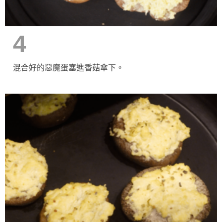
4
混合好的惡魔蛋塞進香菇傘下。