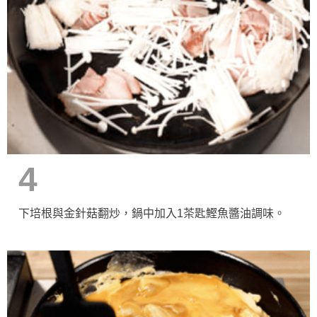
4
下培根與金針菇翻炒，鍋中加入1茶匙鰹魚醬油調味。