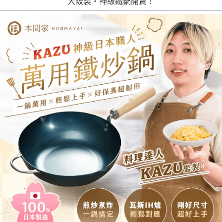
大阪製・神級鐵鍋開賣！