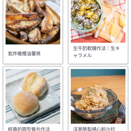
生牛奶軟糖作法｜生キ
氣炸橄欖油薯條
ャラメル
經典的圓型餐包作法
洋蔥酪梨通心粉沙拉