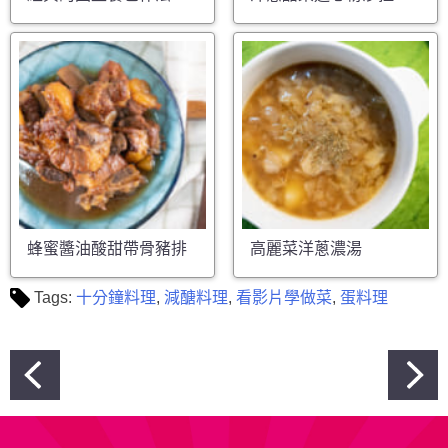
蜂蜜醬油酸甜帶骨豬排
高麗菜洋蔥濃湯
Tags:
十分鐘料理
,
減醣料理
,
看影片學做菜
,
蛋料理
文
章
導