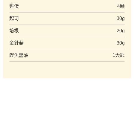
雞蛋
4顆
起司
30g
培根
20g
金針菇
30g
鰹魚醬油
1大匙