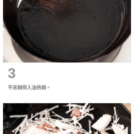
3
平底鍋倒入油熱鍋。