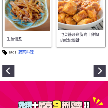
泡菜醬炒雞胸肉｜雞胸
生薑佃煮
肉軟嫩關鍵
Tags:
蔬菜料理
文
章
導
覽