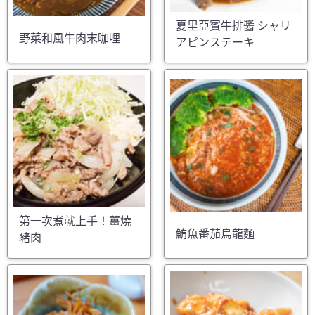
夏里亞賓牛排醬 シャリ
野菜和風牛肉末咖哩
アピンステーキ
第一次煮就上手！薑燒
鮪魚番茄烏龍麵
豬肉