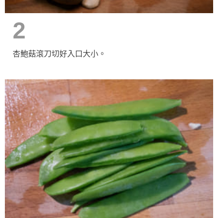
2
杏鮑菇滾刀切好入口大小。