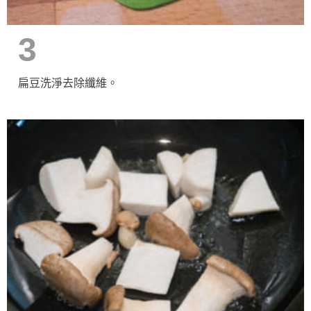
3
扁豆洗淨去除纖維。