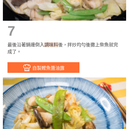
7
最後沿著鍋邊倒入
調味料
後，拌炒均勻後撒上柴魚就完
成了。
自製鰹魚醬油露