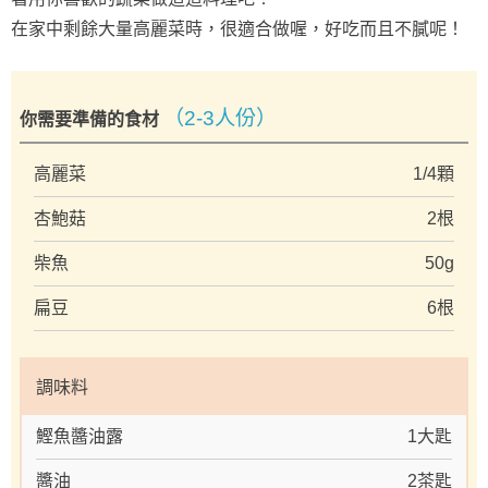
在家中剩餘大量高麗菜時，很適合做喔，好吃而且不膩呢！
（2-3人份）
你需要準備的食材
高麗菜
1/4顆
杏鮑菇
2根
柴魚
50g
扁豆
6根
調味料
鰹魚醬油露
1大匙
醬油
2茶匙