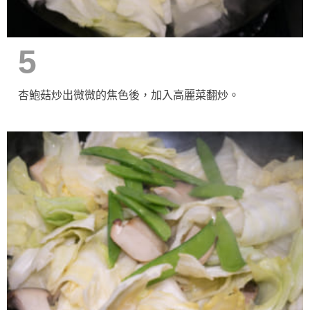
5
杏鮑菇炒出微微的焦色後，加入高麗菜翻炒。