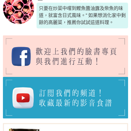
只要在炒菜中嚐到鰹魚醬油露及柴魚的味
道，就富含日式風味。“ 如果想消化家中剩
餘的高麗菜，推薦你試試這道料理。