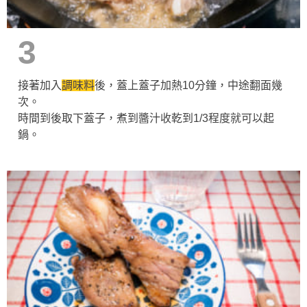
3
接著加入
調味料
後，蓋上蓋子加熱10分鐘，中途翻面幾
次。
時間到後取下蓋子，煮到醬汁收乾到1/3程度就可以起
鍋。