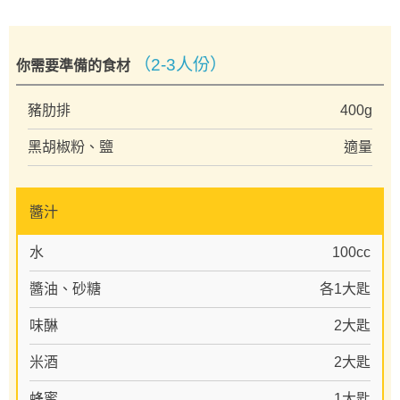
（2-3人份）
你需要準備的食材
豬肋排
400g
黑胡椒粉、鹽
適量
醬汁
水
100cc
醬油、砂糖
各1大匙
味醂
2大匙
米酒
2大匙
蜂蜜
1大匙