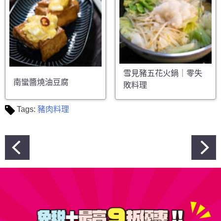
雪見豬五花火鍋｜零失
南蠻醬燒油豆腐
敗料理
Tags:
豬肉料理
文
章
導
覽