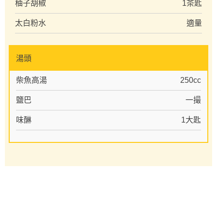
柚子胡椒
1茶匙
太白粉水
適量
湯頭
柴魚高湯
250cc
鹽巴
一撮
味醂
1大匙