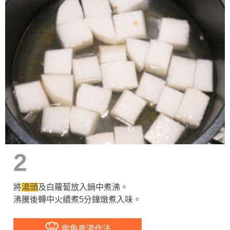
2
將
湯頭
及白蘿蔔放入鍋中煮沸。
沸騰後轉中火續煮5分鐘燉煮入味。
柴魚高湯作法