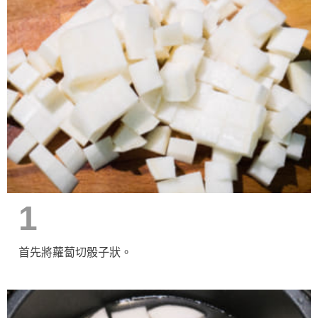
1
首先將蘿蔔切骰子狀。