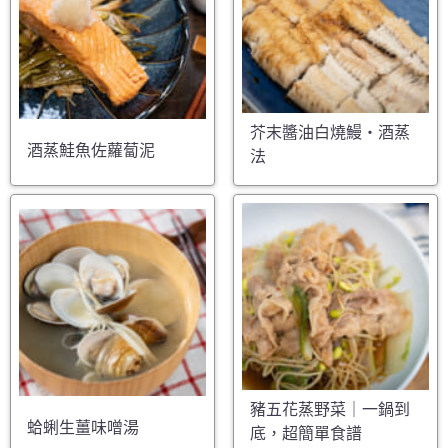
芥末醬油白燒鰻・酒蒸
酒蒸鮭魚佐蘿蔔泥
法
豬五花蒸野菜｜一鍋到
蛤蜊生薑味噌湯
底，超簡單食譜