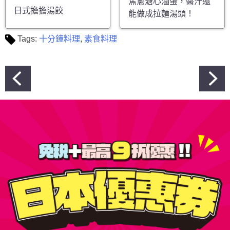
焦蔥溏心滷蛋，醬汁還
日式擔擔湯餃
能做成拉麵湯頭！
Tags:
十分鐘料理
,
素食料理
文
章
導
覽