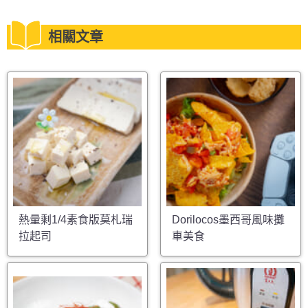
相關文章
熱量剩1/4素食版莫札瑞
Dorilocos墨西哥風味攤
拉起司
車美食