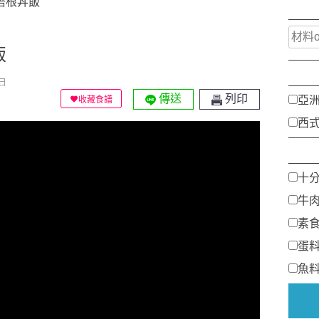
司培根丼飯
飯
日
傳送
列印
亞
收藏食譜
西
十
牛
素
蛋
魚