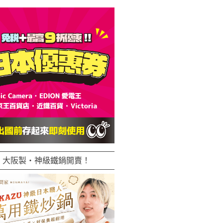
大阪製・神級鐵鍋開賣！