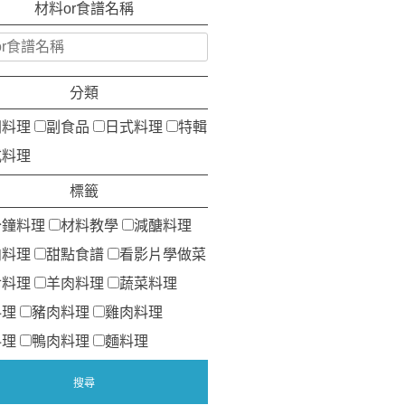
材料or食譜名稱
分類
洲料理
副食品
日式料理
特輯
式料理
標籤
分鐘料理
材料教學
減醣料理
肉料理
甜點食譜
看影片學做菜
食料理
羊肉料理
蔬菜料理
料理
豬肉料理
雞肉料理
料理
鴨肉料理
麵料理