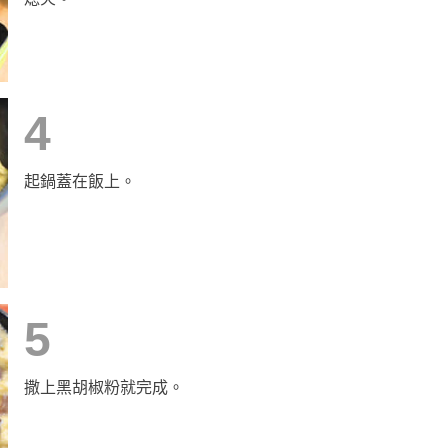
4
起鍋蓋在飯上。
5
撒上黑胡椒粉就完成。