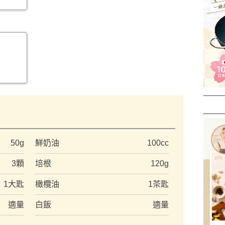
）
50g
鮮奶油
100cc
3顆
培根
120g
1大匙
橄欖油
1茶匙
適量
白飯
適量