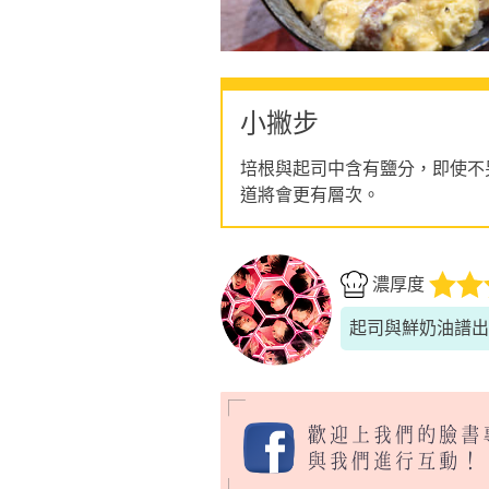
小撇步
培根與起司中含有鹽分，即使不
道將會更有層次。
濃厚度
起司與鮮奶油譜出