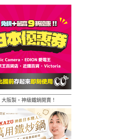
大阪製・神級鐵鍋開賣！