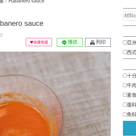
abanero sauce
ero sauce
日
傳送
列印
亞
收藏食譜
西
十
牛
素
蛋
魚