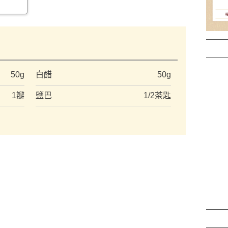
）
50g
白醋
50g
1瓣
鹽巴
1/2茶匙