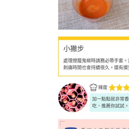
小撇步
處理燈籠鬼椒時請務必帶手套。
刺痛時間也會持續很久。還有摸
辣度
加一點點就非常香
吃，推薦你試試。