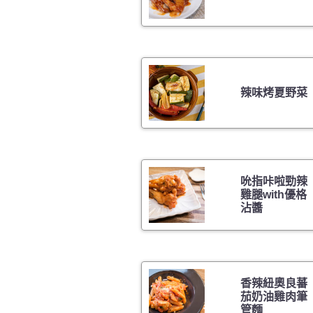
辣味烤夏野菜
吮指咔啦勁辣
雞腿with優格
沾醬
香辣紐奧良蕃
茄奶油雞肉筆
管麵