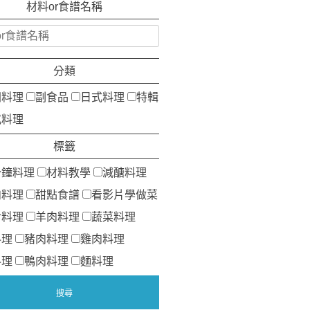
材料or食譜名稱
分類
洲料理
副食品
日式料理
特輯
式料理
標籤
分鐘料理
材料教學
減醣料理
肉料理
甜點食譜
看影片學做菜
食料理
羊肉料理
蔬菜料理
料理
豬肉料理
雞肉料理
料理
鴨肉料理
麵料理