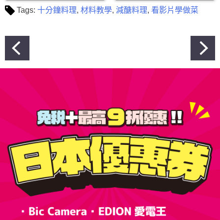
Tags:
十分鐘料理
,
材料教學
,
減醣料理
,
看影片學做菜
文
章
導
覽