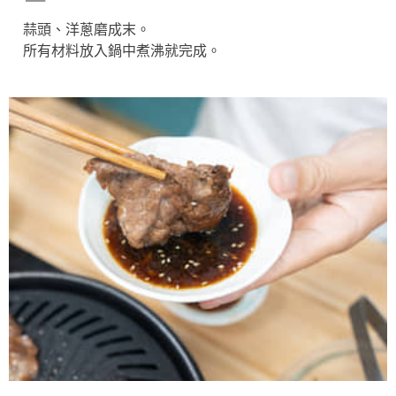
蒜頭、洋蔥磨成末。
所有材料放入鍋中煮沸就完成。