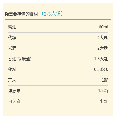
（2-3人份）
你需要準備的食材
醬油
60ml
代糖
4大匙
米酒
2大匙
香油(胡麻油)
1.5大匙
雞粉
0.5茶匙
蒜末
1瓣
洋蔥末
1/4顆
白芝麻
少許