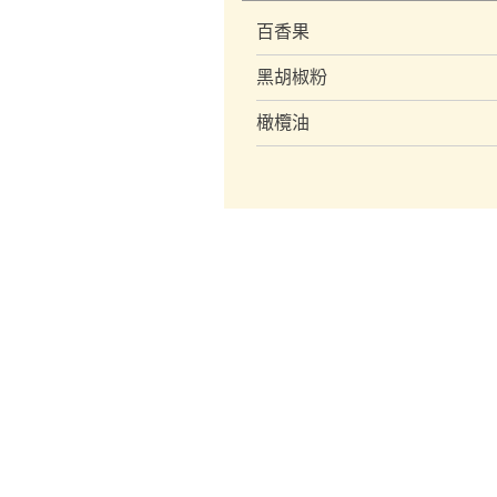
百香果
黑胡椒粉
橄欖油