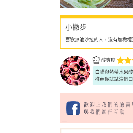
小撇步
喜歡無油沙拉的人，沒有加橄欖
酸爽度
白醋與熱帶水果酸
推薦你試試這個口