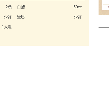
2顆
白醋
50cc
少許
鹽巴
少許
1大匙