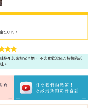
油也ＯＫ。
味搭配起來相當合適。 不太喜歡濃郁沙拉醬的話，
味。