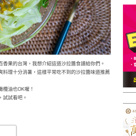
百香果的台灣，我想介紹這道沙拉醬食譜給你們。
爽料理十分消暑，這樣平常吃不到的沙拉醬味道推薦
橄欖油也OK喔！
，試試看吧。