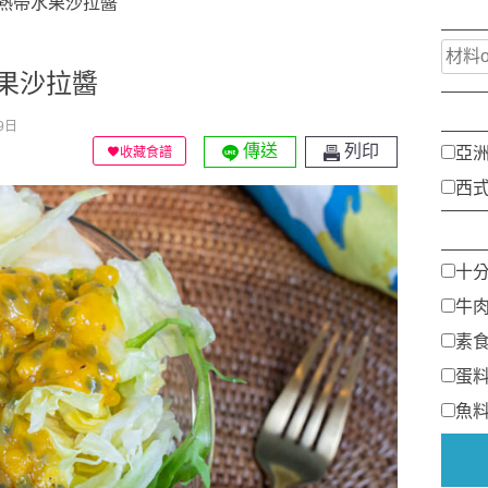
熱帶水果沙拉醬
果沙拉醬
9日
傳送
列印
亞
收藏食譜
西
十
牛
素
蛋
魚