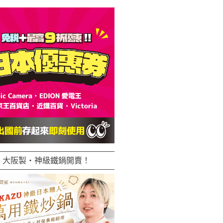
大阪製・神級鐵鍋開賣！