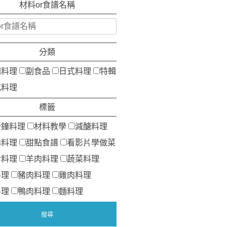
材料or食譜名稱
分類
洲料理
副食品
日式料理
特輯
式料理
標籤
分鐘料理
材料教學
減醣料理
肉料理
甜點食譜
看影片學做菜
食料理
羊肉料理
蔬菜料理
料理
豬肉料理
雞肉料理
料理
鴨肉料理
麵料理