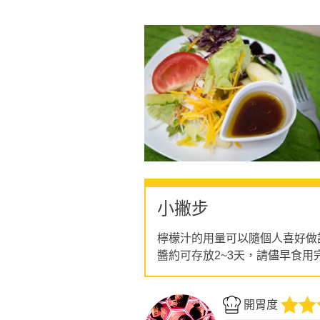
小撇步
檸檬汁的用量可以隨個人喜好做
醬約可存放2~3天，請儘早食用
開胃度