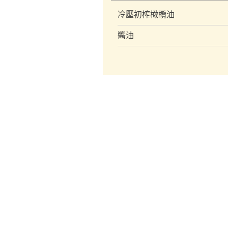
冷壓初榨橄欖油
醬油