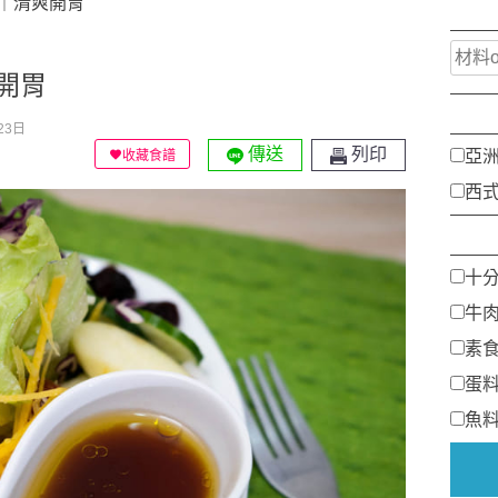
｜清爽開胃
開胃
23日
傳送
列印
亞
收藏食譜
西
十
牛
素
蛋
魚