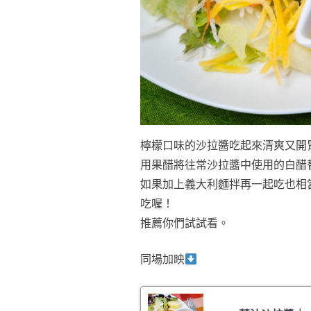
檸檬口味的沙拉醬吃起來清爽又開
用果醋將往常沙拉醬中使用的白醋
如果加上義大利麵拌再一起吃也相
吃喔！
推薦你們試試看。
同場加映