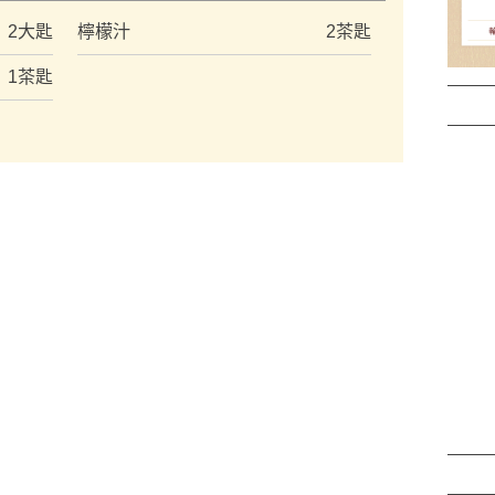
2大匙
檸檬汁
2茶匙
1茶匙