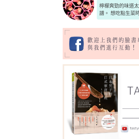
檸檬爽勁的味道太
譜。 想吃點生菜