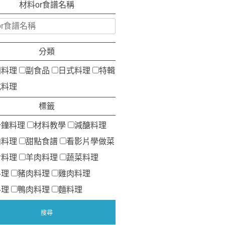
材料or食譜名稱
分類
洲料理
副食品
日式料理
特輯
式料理
標籤
分鐘料理
材料教學
減醣料理
肉料理
甜點食譜
看影片學做菜
食料理
羊肉料理
蔬菜料理
料理
豬肉料理
雞肉料理
料理
鴨肉料理
麵料理