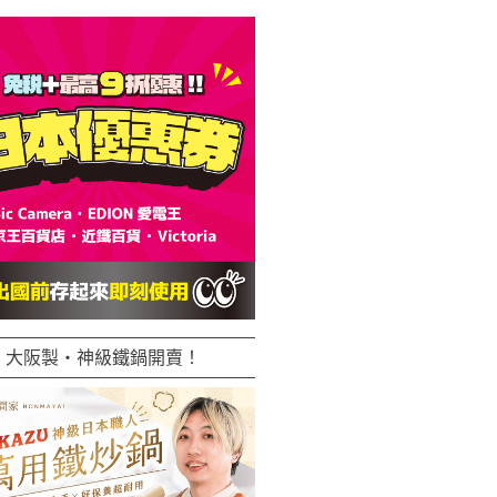
大阪製・神級鐵鍋開賣！