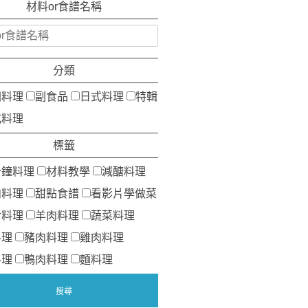
材料or食譜名稱
分類
洲料理
副食品
日式料理
特輯
式料理
標籤
分鐘料理
材料教學
減醣料理
肉料理
甜點食譜
看影片學做菜
食料理
羊肉料理
蔬菜料理
料理
豬肉料理
雞肉料理
料理
鴨肉料理
麵料理