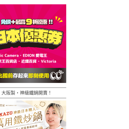
大阪製・神級鐵鍋開賣！