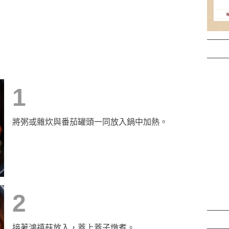
1
將粥或雜炊與番茄罐頭一同放入鍋中加熱。
2
接著鴻禧菇放入，蓋上蓋子燉煮。