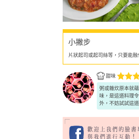
小撇步
片狀起司或起司絲等，只要能融
甜味
粥或雜炊原本就蘊
味，是這道料理令
外，不妨試試這道