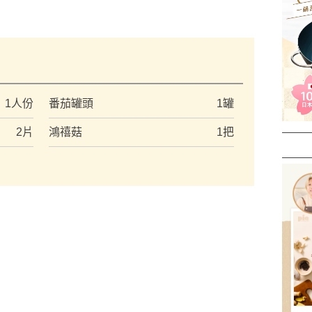
）
1人份
番茄罐頭
1罐
2片
鴻禧菇
1把