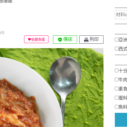
茄燉飯
8日
傳送
列印
亞
收藏食譜
西
十
牛
素
蛋
魚