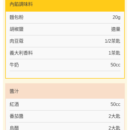
內餡調味料
麵包粉
20g
胡椒鹽
適量
肉豆蔻
1/2茶匙
義大利香料
1茶匙
牛奶
50cc
醬汁
紅酒
50cc
番茄醬
2大匙
烏醋
2大匙