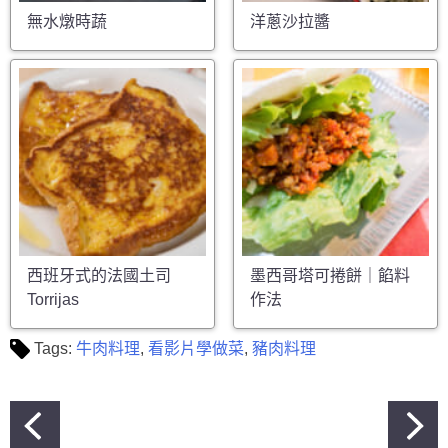
無水燉時蔬
洋蔥沙拉醬
西班牙式的法國土司
墨西哥塔可捲餅｜餡料
Torrijas
作法
Tags:
牛肉料理
,
看影片學做菜
,
豬肉料理
文