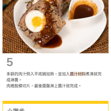
5
多餘的肉汁倒入平底鍋加熱，並加入
醬汁材料
煮沸就完
成淋醬。
肉捲脫模切片，最後擺盤淋上醬汁就完成。