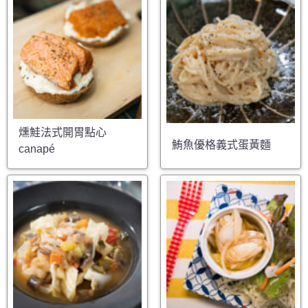
燻鮭法式開胃點心
鮪魚優格義式蛋黃麵
canapé