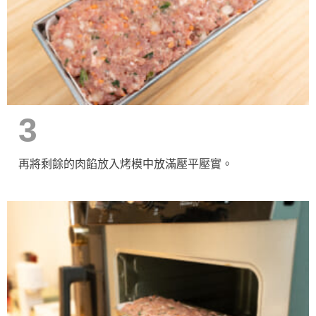
3
再將剩餘的肉餡放入烤模中放滿壓平壓實。