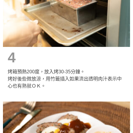
4
烤箱預熱200度，放入烤30-35分鐘。
烤好後些微放涼，用竹籤插入如果流出透明肉汁表示中
心也有熟就ＯＫ。