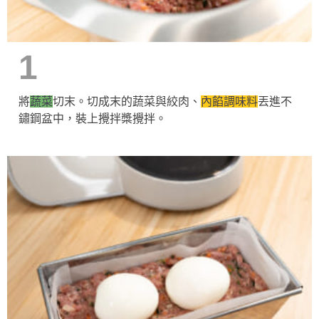
1
將
蔬菜
切末。切成末的蔬菜與絞肉、
內餡調味料
丟進不
鏽鋼盆中，裝上攪拌槳攪拌。