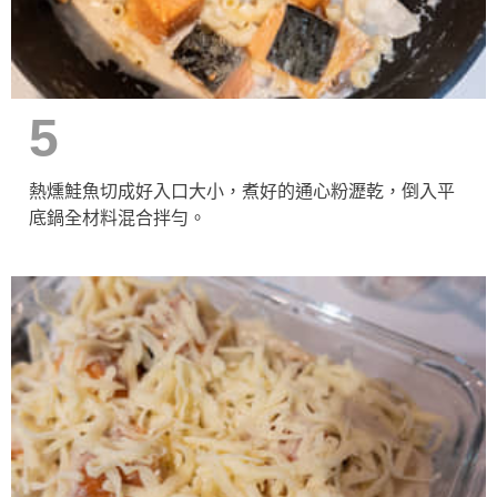
5
熱燻鮭魚切成好入口大小，煮好的通心粉瀝乾，倒入平
底鍋全材料混合拌勻。