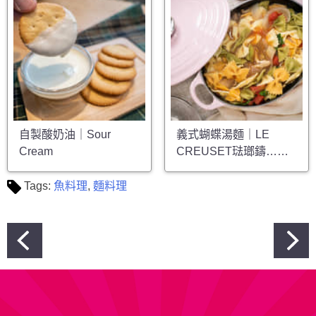
自製酸奶油｜Sour
義式蝴蝶湯麵｜LE
Cream
CREUSET琺瑯鑄……
Tags:
魚料理
,
麵料理
文
章
導
覽