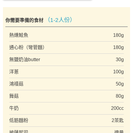
（1-2人份）
你需要準備的食材
熱燻鮭魚
180g
通心粉（彎管麵）
180g
無鹽奶油butter
30g
洋蔥
100g
鴻禧菇
50g
舞菇
80g
牛奶
200cc
低筋麵粉
2茶匙
披薩起司
適量