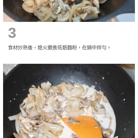
3
食材炒熟後，熄火撒進低筋麵粉，在鍋中拌勻。