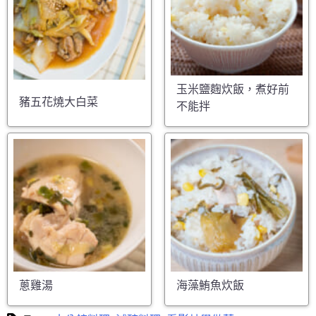
玉米鹽麴炊飯，煮好前
豬五花燒大白菜
不能拌
蔥雞湯
海藻鮪魚炊飯