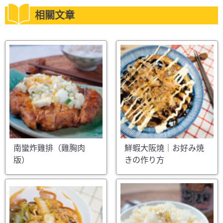
相關文章
南蠻炸雞排（雞胸肉
鮮蝦大阪燒｜お好み焼
版）
きの作り方