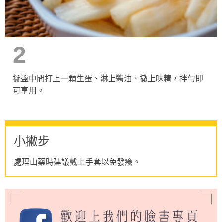
2
擺盤中間打上一顆生蛋、淋上醬油、撒上味精，拌勻即
可享用。
小撇步
處理山藥時建議戴上手套以免發癢。