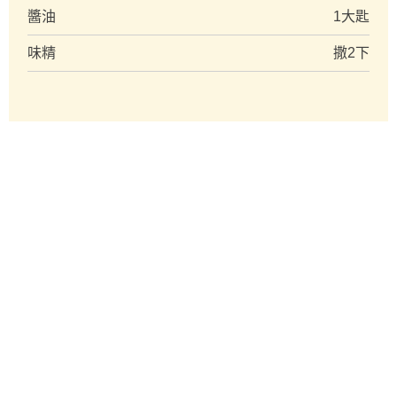
醬油
1大匙
味精
撒2下