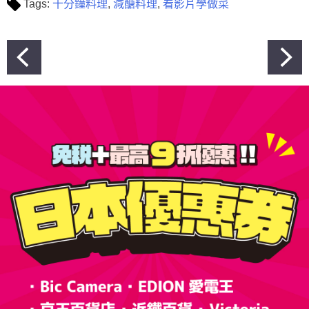
Tags:
十分鐘料理
,
減醣料理
,
看影片學做菜
文
章
導
覽