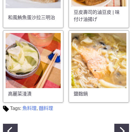
豆皮壽司的滷豆皮 | 味
和風鮪魚蛋沙拉三明治
付け油揚げ
高麗菜淺漬
鹽麴鍋
Tags:
魚料理
,
麵料理
文