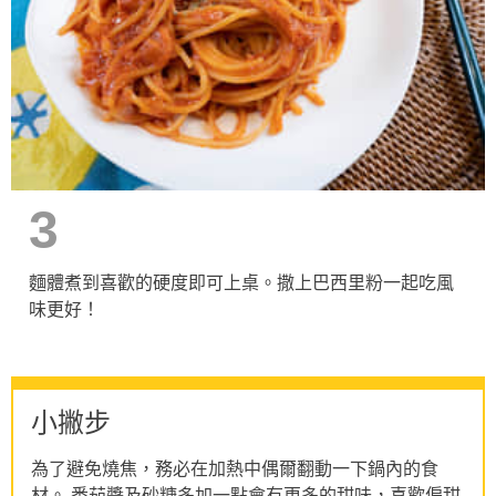
3
麵體煮到喜歡的硬度即可上桌。撒上巴西里粉一起吃風
味更好！
小撇步
為了避免燒焦，務必在加熱中偶爾翻動一下鍋內的食
材。 番茄醬及砂糖多加一點會有更多的甜味，喜歡偏甜