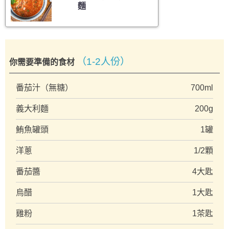
麵
（1-2人份）
你需要準備的食材
番茄汁（無糖）
700ml
義大利麵
200g
鮪魚罐頭
1罐
洋蔥
1/2顆
番茄醬
4大匙
烏醋
1大匙
雞粉
1茶匙