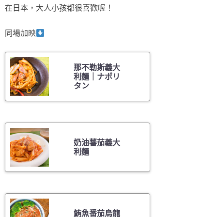
在日本，大人小孩都很喜歡喔！
同場加映
那不勒斯義大
利麵｜ナポリ
タン
奶油蕃茄義大
利麵
鮪魚番茄烏龍