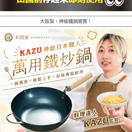
大阪製・神級鐵鍋開賣！