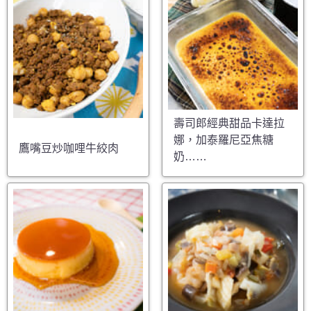
壽司郎經典甜品卡達拉
娜，加泰羅尼亞焦糖
鷹嘴豆炒咖哩牛絞肉
奶……