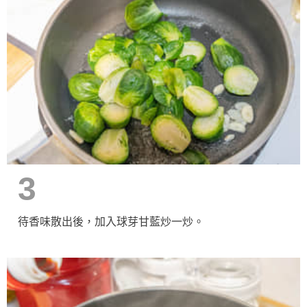
3
待香味散出後，加入球芽甘藍炒一炒。