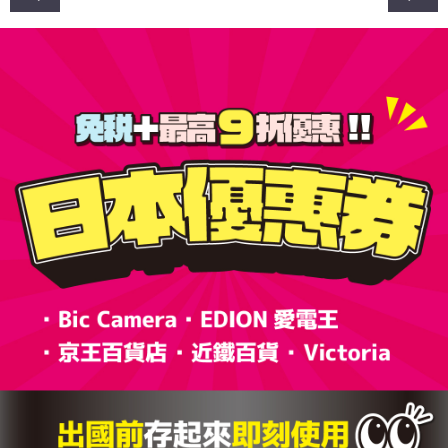
章
導
覽