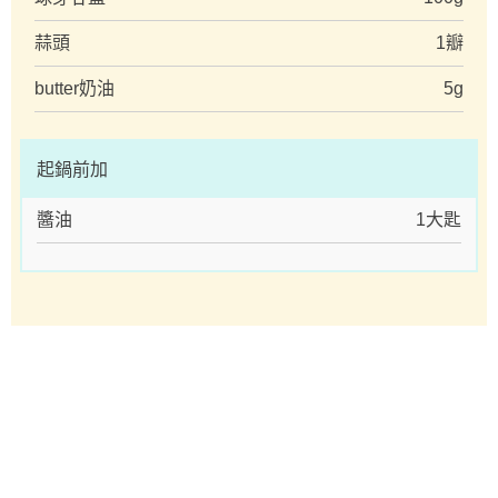
蒜頭
1瓣
butter奶油
5g
起鍋前加
醬油
1大匙