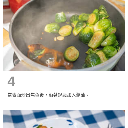
4
當表面炒出焦色後，沿著鍋邊加入醬油。