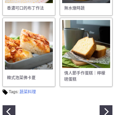
香濃可口的布丁作法
無水燉時蔬
情人節手作蛋糕｜檸檬
韓式泡菜佛卡夏
磅蛋糕
Tags:
蔬菜料理
文