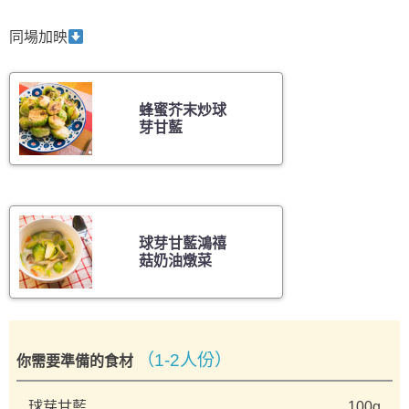
同場加映
蜂蜜芥末炒球
芽甘藍
球芽甘藍鴻禧
菇奶油燉菜
（1-2人份）
你需要準備的食材
球芽甘藍
100g