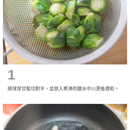
1
將球芽甘藍切對半，並放入煮沸的鹽水中川燙後瀝乾。