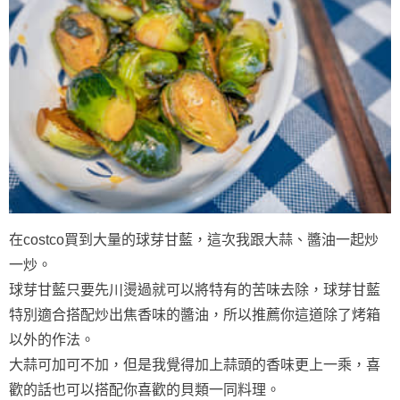
在costco買到大量的球芽甘藍，這次我跟大蒜、醬油一起炒
一炒。
球芽甘藍只要先川燙過就可以將特有的苦味去除，球芽甘藍
特別適合搭配炒出焦香味的醬油，所以推薦你這道除了烤箱
以外的作法。
大蒜可加可不加，但是我覺得加上蒜頭的香味更上一乘，喜
歡的話也可以搭配你喜歡的貝類一同料理。