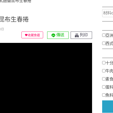
乳酪鹽昆布生春捲
昆布生春捲
0日
傳送
列印
亞
收藏食譜
西
十
牛
素
蛋
魚