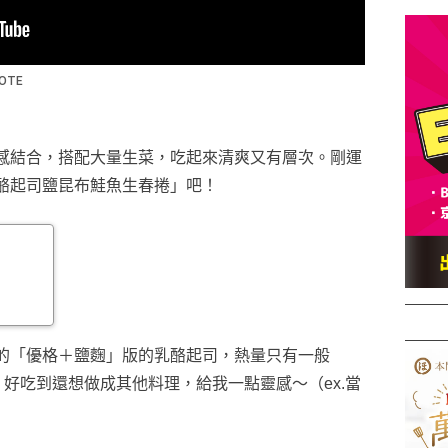
感結合，搭配大量生菜，吃起來清爽又有層次。剛運
酪起司鹽昆布鮭魚生春捲」吧！
的「優格＋鹽麴」版的乳酪起司，熱量只有一般
超級像！好吃到還想做成其他料理，給我一點靈感～（ex.當