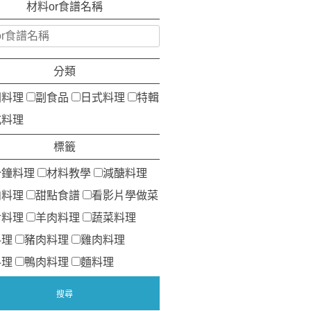
材料or食譜名稱
分類
洲料理
副食品
日式料理
特輯
式料理
標籤
分鐘料理
材料教學
減醣料理
肉料理
甜點食譜
看影片學做菜
食料理
羊肉料理
蔬菜料理
料理
豬肉料理
雞肉料理
料理
鴨肉料理
麵料理