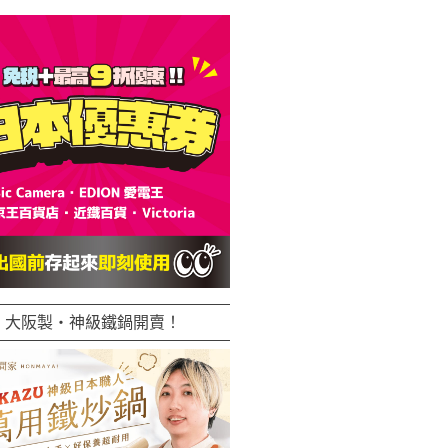
大阪製・神級鐵鍋開賣！