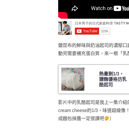
鹽昆布的鮮味與奶油起司的濃郁口
動完需要補充蛋白質，來一根「乳
熱量剩1/3，
鹽麴優格仿乳
酪起司
影片中的乳酪起司是我上一集介紹
cream cheese的1/3，味道
成麵包抹醬一定很讚吧
）