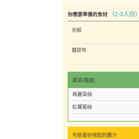
（2-3人份
你需要準備的食材
米紙
鹽昆布
蔬菜(隨選)
高麗菜絲
紅蘿蔔絲
可依喜好搭配的醬汁