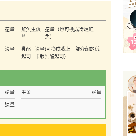
）
適量
鮭魚生魚
適量（也可換成冷燻鮭
片
魚）
適量
乳酪
適量(可換成我上一部介紹的低
起司
卡版乳酪起司)
適量
生菜
適量
適量