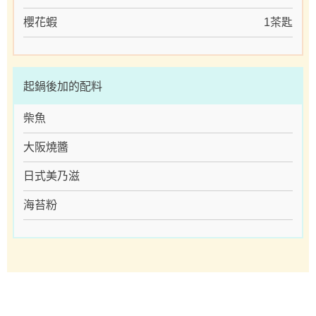
櫻花蝦
1茶匙
起鍋後加的配料
柴魚
大阪燒醬
日式美乃滋
海苔粉