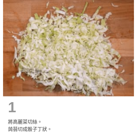
1
將高麗菜切絲。
蒟蒻切成骰子丁狀。