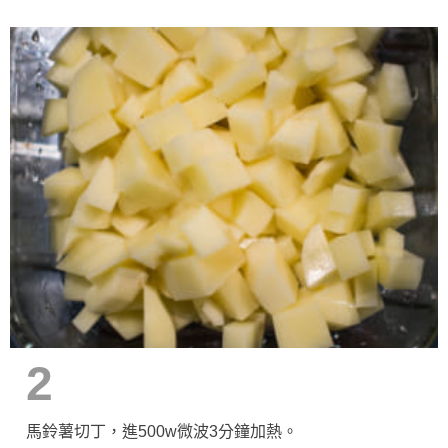
2
馬鈴薯切丁，進500w微波3分鐘加熱。