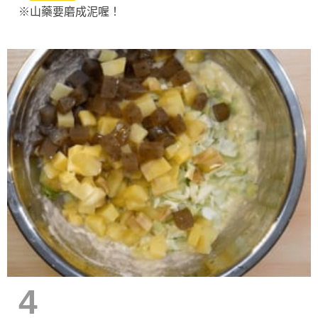
※山藥要磨成泥喔！
4