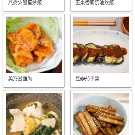
燕麥火腿蛋炒飯
玉米香腸奶油炊飯
美乃滋雞胸
豆瓣茄子醬