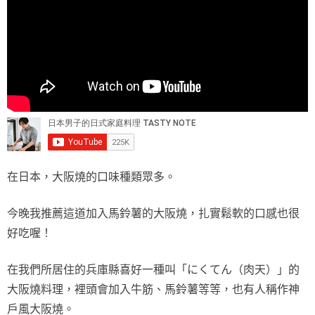
在日本，大阪燒的口味種類眾多。
今晚我推薦這道加入馬鈴薯的大阪燒，扎實鬆軟的口感也很
好吃喔！
在我們所居住的兵庫縣喜好一種叫「にくてん（肉天）」的
大阪燒料理，裡頭會加入牛筋、馬鈴薯等等，也有人稱作神
戶風大阪燒。