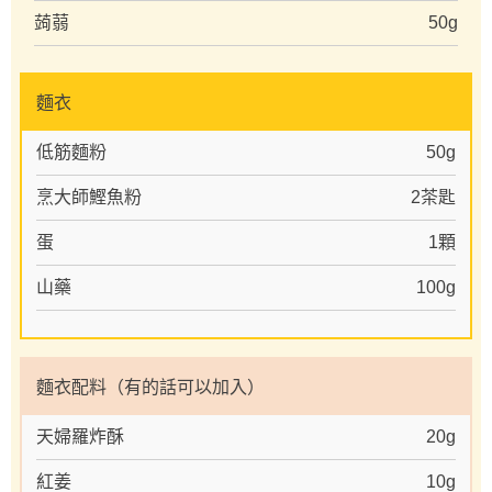
蒟蒻
50g
麵衣
低筋麵粉
50g
烹大師鰹魚粉
2茶匙
蛋
1顆
山藥
100g
麵衣配料（有的話可以加入）
天婦羅炸酥
20g
紅姜
10g