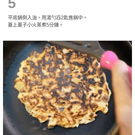
5
平底鍋倒入油，用湯勺舀2匙進鍋中。
蓋上蓋子小火蒸煮5分鐘。