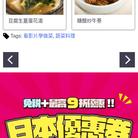
豆腐生薑蛋花湯
糖醋炒牛蒡
Tags:
看影片學做菜
,
蔬菜料理
文
章
導
覽