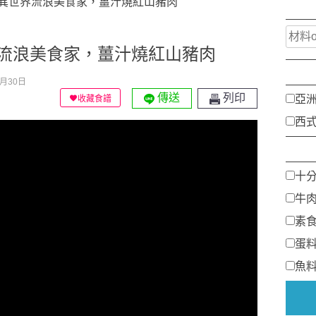
異世界流浪美食家，薑汁燒紅山豬肉
流浪美食家，薑汁燒紅山豬肉
月30日
傳送
列印
亞
收藏食譜
西
十
牛
素
蛋
魚