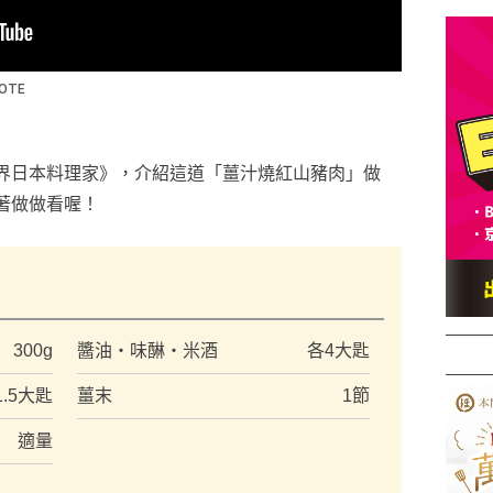
界日本料理家》，介紹這道「薑汁燒紅山豬肉」做
著做做看喔！
）
300g
醬油・味醂・米酒
各4大匙
1.5大匙
薑末
1節
適量