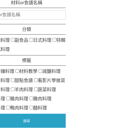
材料or食譜名稱
分類
洲料理
副食品
日式料理
特輯
式料理
標籤
分鐘料理
材料教學
減醣料理
肉料理
甜點食譜
看影片學做菜
食料理
羊肉料理
蔬菜料理
料理
豬肉料理
雞肉料理
料理
鴨肉料理
麵料理