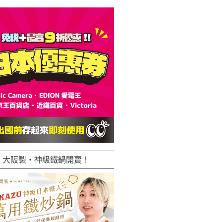
大阪製・神級鐵鍋開賣！