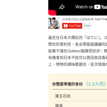
最近在日本大爆紅的「ほりにし（堀西
野炊的便利性，省去帶瓶瓶罐罐的
結果不僅在Outdoor圈廣受好
有機會到日本不妨可以買回來試看
上、烤物的調味都適合，這次我做
（1-2人份
你需要準備的食材
豬五花肉
雞蛋