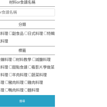
材料or食譜名稱
分類
洲料理
副食品
日式料理
特輯
式料理
標籤
分鐘料理
材料教學
減醣料理
肉料理
甜點食譜
看影片學做菜
食料理
羊肉料理
蔬菜料理
料理
豬肉料理
雞肉料理
料理
鴨肉料理
麵料理