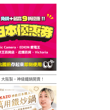
大阪製・神級鐵鍋開賣！