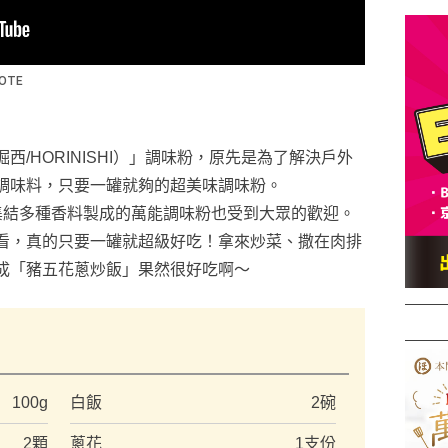
/HORINISHI）」調味粉，原先是為了解決戶外
調味料，只要一罐就夠的超美味調味粉。
評，集結多種香料製成的萬能調味粉也受到大眾的歡迎。
看，真的只要一罐就超級好吃！拿來炒菜、撒在肉排
成「豬五花蔥炒飯」果然很好吃啊～
）
100g
白飯
2碗
2顆
蔥花
1支份