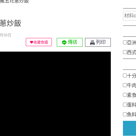
堀西豬五花蔥炒飯
花蔥炒飯
月30日
傳送
列印
亞
收藏食譜
西
十
牛
素
蛋
魚