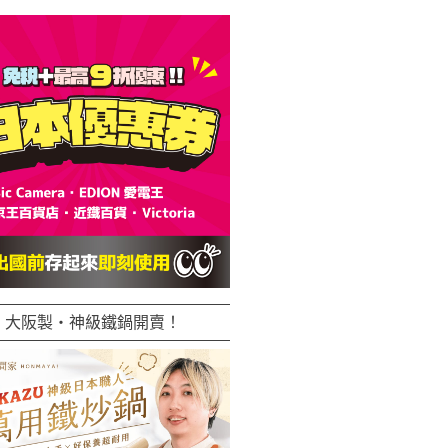
大阪製・神級鐵鍋開賣！