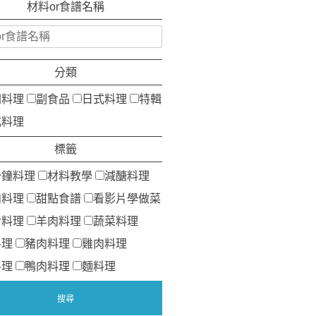
材料or食譜名稱
分類
洲料理
副食品
日式料理
特輯
式料理
標籤
分鐘料理
材料教學
減醣料理
肉料理
甜點食譜
看影片學做菜
食料理
羊肉料理
蔬菜料理
料理
豬肉料理
雞肉料理
料理
鴨肉料理
麵料理