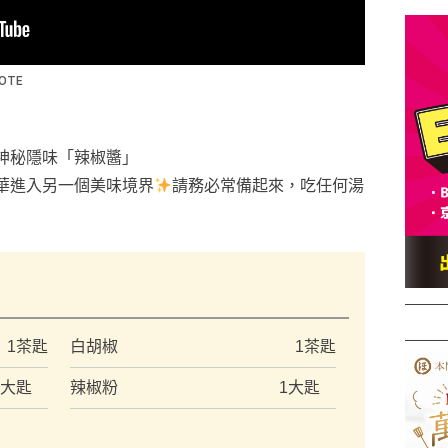
神秘隱味「辣椒醬」
華進入另一個美味境界
請務必常備起來，吃任何湯
）
1茶匙
白胡椒
1茶匙
1大匙
辣椒粉
1大匙