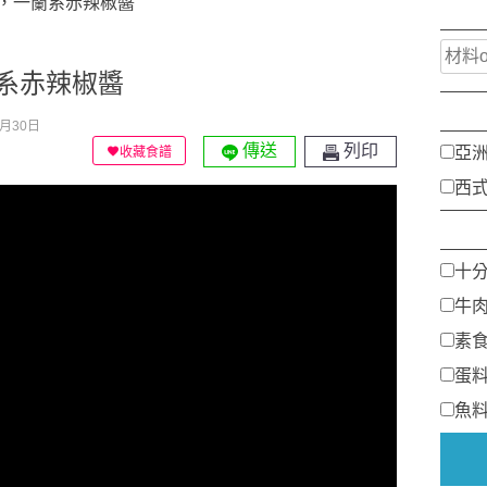
，一蘭系赤辣椒醬
系赤辣椒醬
月30日
傳送
列印
亞
收藏食譜
西
十
牛
素
蛋
魚