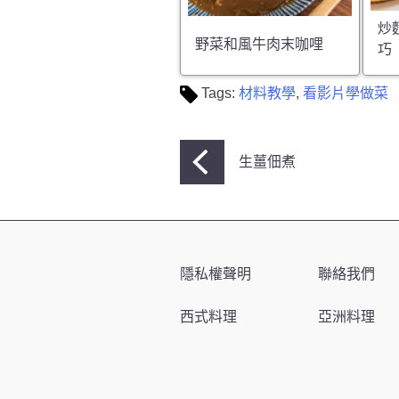
炒
野菜和風牛肉末咖哩
巧
Tags:
材料教學
,
看影片學做菜
文
生薑佃煮
章
導
覽
隱私權聲明
聯絡我們
西式料理
亞洲料理