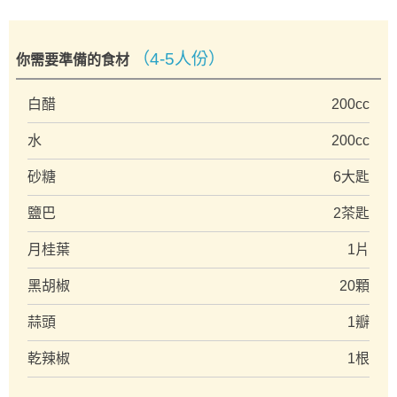
（4-5人份）
你需要準備的食材
白醋
200cc
水
200cc
砂糖
6大匙
鹽巴
2茶匙
月桂葉
1片
黑胡椒
20顆
蒜頭
1瓣
乾辣椒
1根