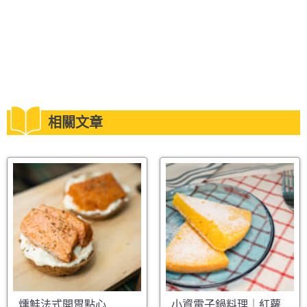
相關文章
燻鮭法式開胃點心
小資電子鍋料理｜紅蘿