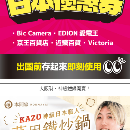
大阪製・神級鐵鍋開賣！