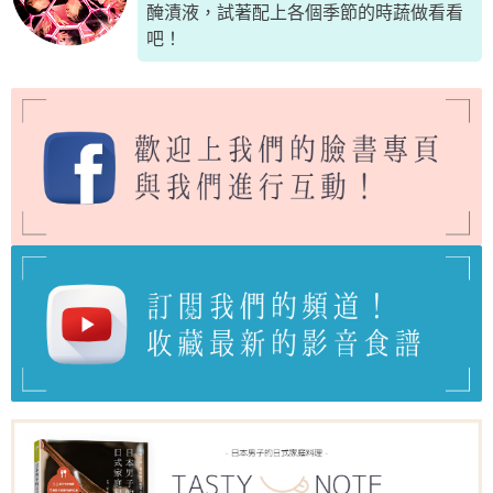
醃漬液，試著配上各個季節的時蔬做看看
吧！