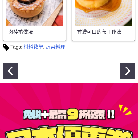
肉桂捲做法
香濃可口的布丁作法
Tags:
材料教學
,
蔬菜料理
文
章
導
覽