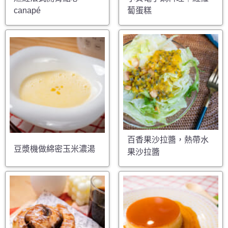
canapé
蔔蛋糕
百香果沙拉醬，熱帶水
豆漿機做綿密玉米濃湯
果沙拉醬