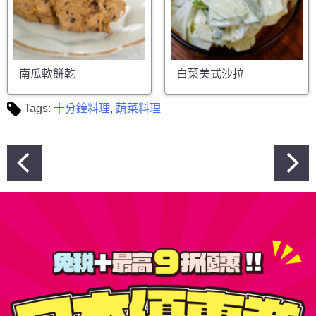
南瓜軟餅乾
白菜美式沙拉
Tags:
十分鐘料理
,
蔬菜料理
文
章
導
覽