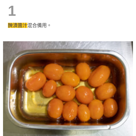
1
醃漬醬汁
混合備用。