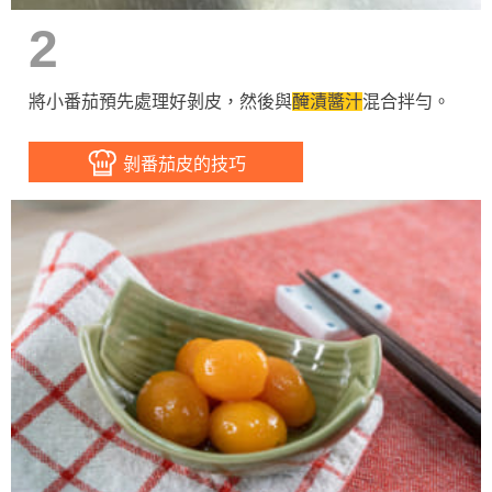
2
將小番茄預先處理好剝皮，然後與
醃漬醬汁
混合拌勻。
剝番茄皮的技巧