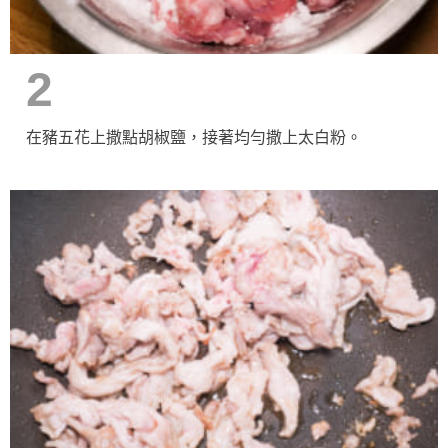
2
在豬五花上撒點胡椒鹽，接著均勻撒上太白粉。