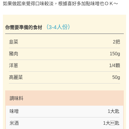
如果做起來覺得口味較淡，根據喜好多加點味噌也ＯＫ～
（3-4人份）
你需要準備的食材
韭菜
2把
豬肉
150g
洋蔥
1/4顆
高麗菜
50g
調味料
味噌
1大匙
米酒
1大匙