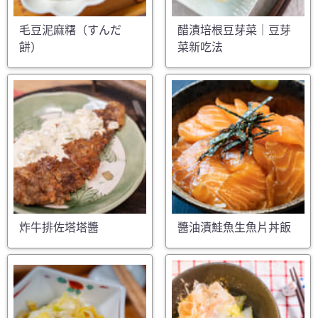
毛豆泥麻糬（すんだ
醋漬培根豆芽菜｜豆芽
餅）
菜新吃法
炸牛排佐塔塔醬
醬油漬鮭魚生魚片丼飯