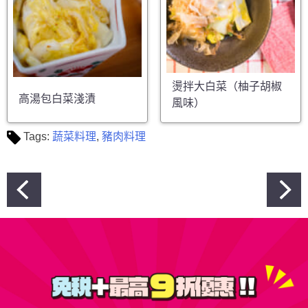
燙拌大白菜（柚子胡椒
高湯包白菜淺漬
風味）
Tags:
蔬菜料理
,
豬肉料理
文
章
導
覽