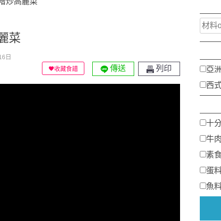
噌炒高麗菜
麗菜
16日
傳送
列印
亞
收藏食譜
西
十
牛
素
蛋
魚