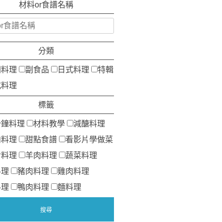
材料or食譜名稱
分類
洲料理
副食品
日式料理
特輯
式料理
標籤
分鐘料理
材料教學
減醣料理
肉料理
甜點食譜
看影片學做菜
食料理
羊肉料理
蔬菜料理
料理
豬肉料理
雞肉料理
料理
鴨肉料理
麵料理