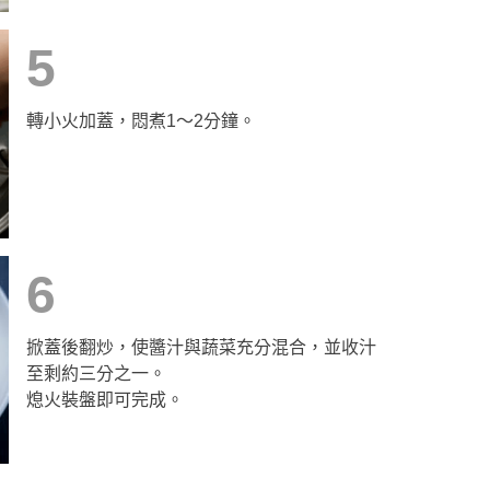
5
轉小火加蓋，悶煮1〜2分鐘。
6
掀蓋後翻炒，使醬汁與蔬菜充分混合，並收汁
至剩約三分之一。
熄火裝盤即可完成。