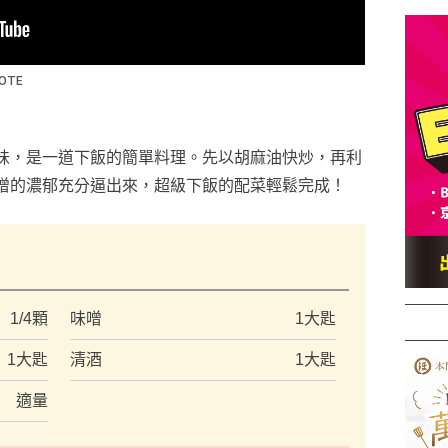
味，是一道下飯的簡單料理。先以胡麻油快炒，再利
噌的濃郁充分逼出來，超級下飯的配菜輕鬆完成！
）
1/4顆
味噌
1大匙
1大匙
清酒
1大匙
適量