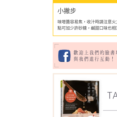
小撇步
味噌醬容易焦，收汁時請注意火
點可加少許砂糖，鹹甜口味也相