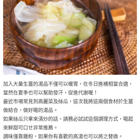
加入大量生薑的湯品不僅可以暖胃，在冬日進補相當合適，
當然在夏季也可以幫助發汗，促進代謝喔！
最近市場常見到高麗菜及絲瓜，這次我將這兩個食材於生薑
做結合，做好喝的湯品。
如果絲瓜只拿來清炒的話，請務必試試這個調理方式，喝起
來鮮甜可口ㄝ非常推薦。
調味僅靠雞粉，如果你有喜歡的高湯也可以將之替換。