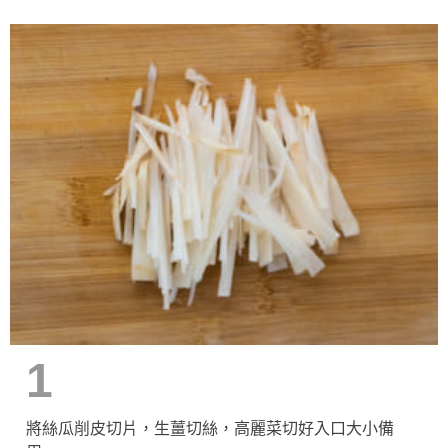
1
將絲瓜削皮切片，生薑切絲，高麗菜切好入口大小備