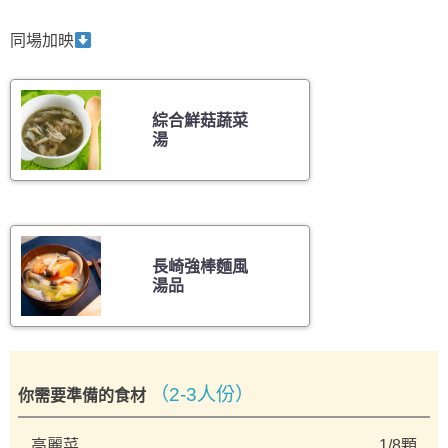
同場加映
綜合鮮菇蔬菜
湯
長崎強棒麵風
湯品
（2-3人份）
你需要準備的食材
高麗菜
1/8顆