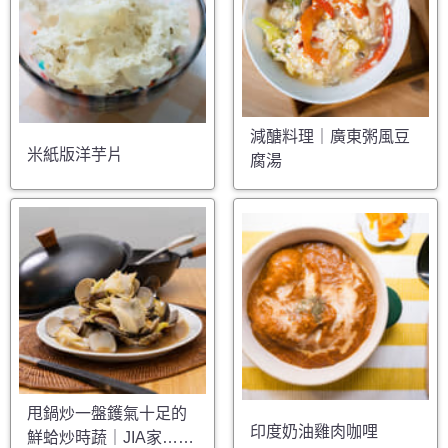
減醣料理｜廣東粥風豆
米紙版洋芋片
腐湯
甩鍋炒一盤鑊氣十足的
印度奶油雞肉咖哩
鮮蛤炒時蔬｜JIA家……