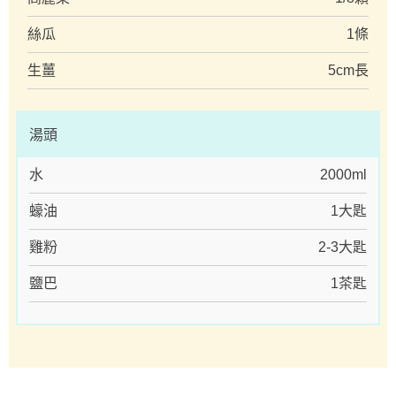
絲瓜
1條
生薑
5cm長
湯頭
水
2000ml
蠔油
1大匙
雞粉
2-3大匙
鹽巴
1茶匙