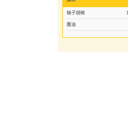
柚子胡椒
醬油