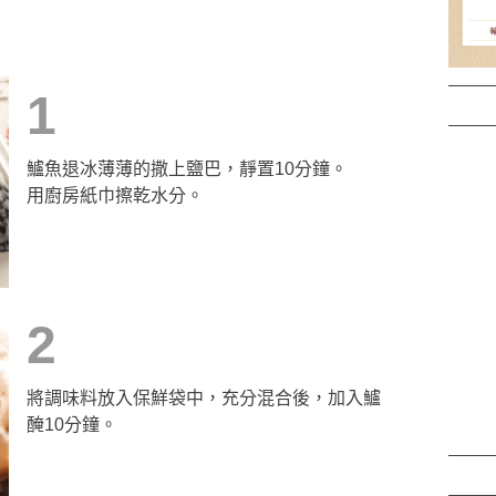
1
鱸魚退冰薄薄的撒上鹽巴，靜置10分鐘。
用廚房紙巾擦乾水分。
2
將調味料放入保鮮袋中，充分混合後，加入鱸
醃10分鐘。