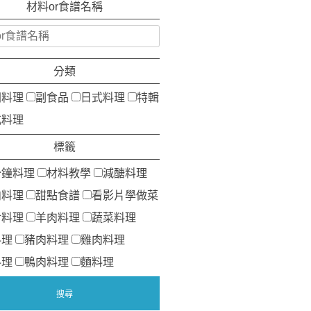
材料or食譜名稱
分類
洲料理
副食品
日式料理
特輯
式料理
標籤
分鐘料理
材料教學
減醣料理
肉料理
甜點食譜
看影片學做菜
食料理
羊肉料理
蔬菜料理
料理
豬肉料理
雞肉料理
料理
鴨肉料理
麵料理