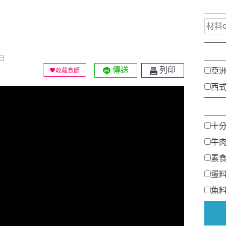
日
傳送
列印
亞
收藏食譜
西
十
牛
素
蛋
魚