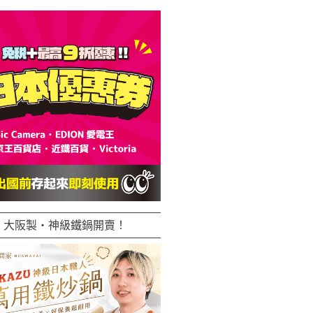
大阪製・神級鐵鍋開賣！