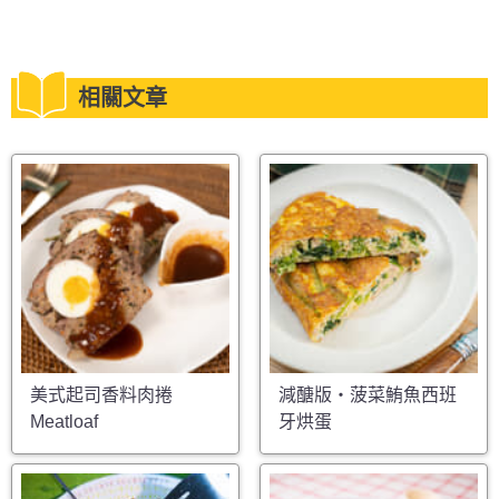
相關文章
美式起司香料肉捲
減醣版・菠菜鮪魚西班
Meatloaf
牙烘蛋