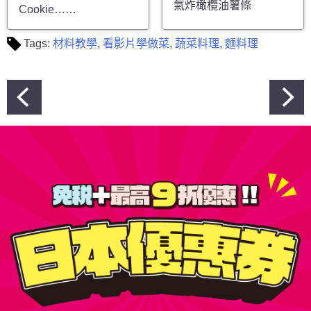
氣炸橄欖油薯條
Cookie……
Tags:
材料教學
,
看影片學做菜
,
蔬菜料理
,
麵料理
文
章
導
覽