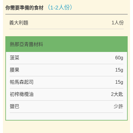
（1-2人份）
你需要準備的食材
義大利麵
1人份
熱那亞青醬材料
菠菜
60g
腰果
15g
帕馬森起司
15g
初榨橄欖油
2大匙
鹽巴
少許