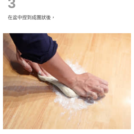
3
在盆中捏到成團狀後，