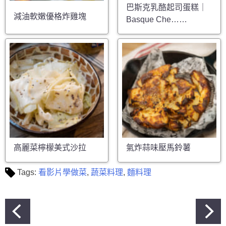
巴斯克乳酪起司蛋糕｜
減油軟嫩優格炸雞塊
Basque Che……
高麗菜檸檬美式沙拉
氣炸蒜味壓馬鈴薯
Tags:
看影片學做菜
,
蔬菜料理
,
麵料理
文