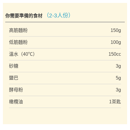
（2-3人份）
你需要準備的食材
高筋麵粉
150g
低筋麵粉
100g
溫水（40℃）
150cc
砂糖
3g
鹽巴
5g
酵母粉
3g
橄欖油
1茶匙