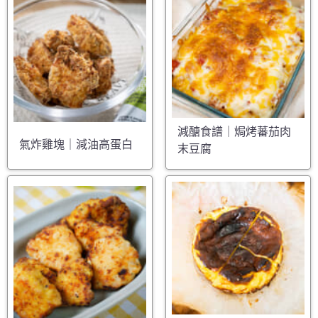
減醣食譜｜焗烤蕃茄肉
氣炸雞塊｜減油高蛋白
末豆腐