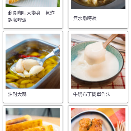
剩食咖哩大變身｜氣炸
無水燉時蔬
鍋咖哩派
油封大蒜
牛奶布丁簡單作法