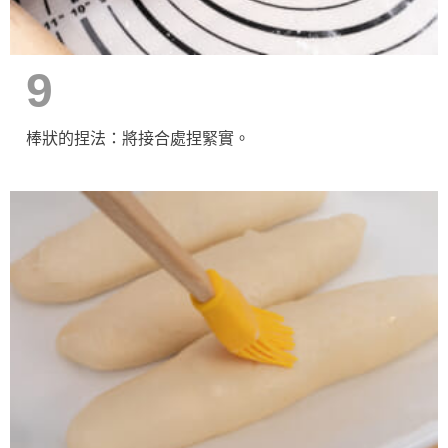
9
棒狀的捏法：將接合處捏緊實。