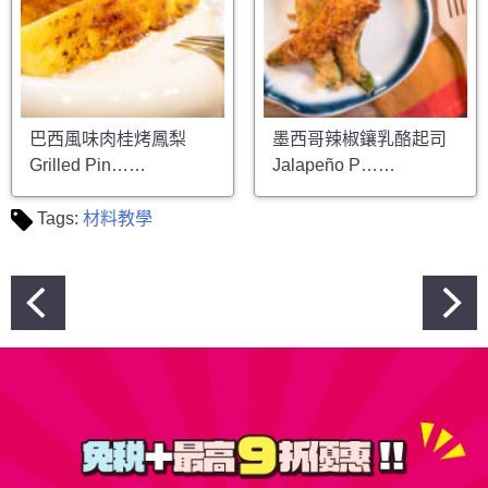
巴西風味肉桂烤鳳梨
墨西哥辣椒鑲乳酪起司
Grilled Pin……
Jalapeño P……
Tags:
材料教學
文
章
導
覽