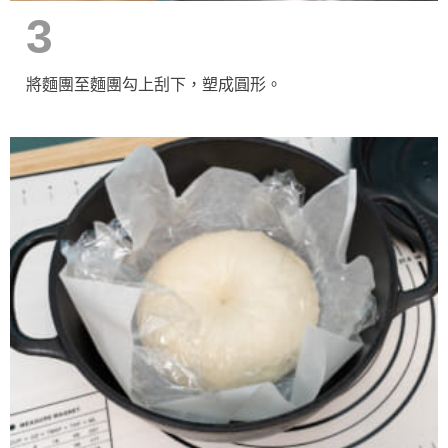
3
將麵團至麵團勾上刮下，塑成圓形。