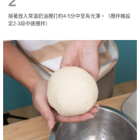
2
接著放入常溫奶油攪打約4-5分中至有光澤。（攪拌機設
定2-3段中速攪拌）