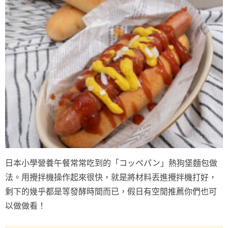
日本小學營養午餐常常吃到的「コッペパン」熱狗堡麵包做
法。用攪拌機操作起來很快，就是將材料丟進攪拌機打好，
剩下的幾乎都是等發酵時間而已，假日有空閒推薦你們也可
以做做看！