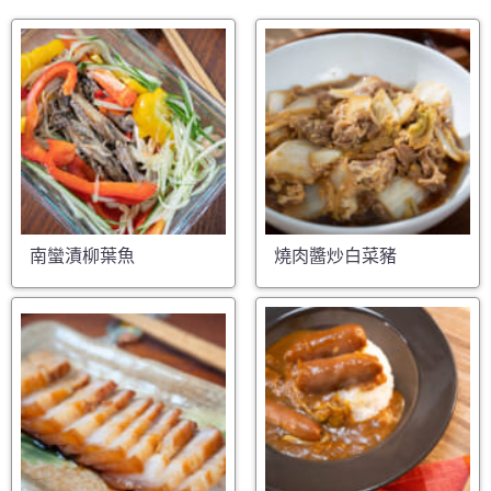
南蠻漬柳葉魚
燒肉醬炒白菜豬