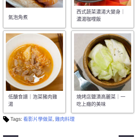
西式蔬菜濃湯大變身｜
氣泡角煮
濃湯咖哩飯
低醣食譜｜泡菜豬肉雞
燒烤店鹽漬高麗菜｜一
湯
吃上癮的美味
Tags:
看影片學做菜
,
雞肉料理