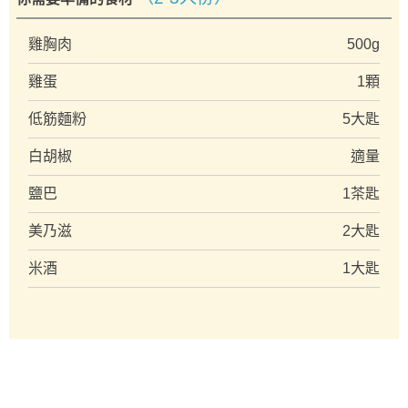
雞胸肉
500g
雞蛋
1顆
低筋麵粉
5大匙
白胡椒
適量
鹽巴
1茶匙
美乃滋
2大匙
米酒
1大匙