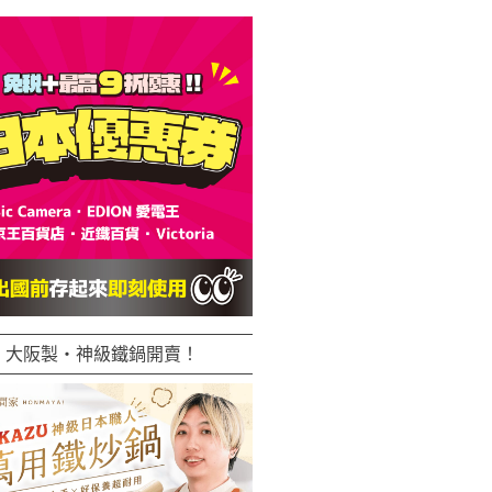
大阪製・神級鐵鍋開賣！