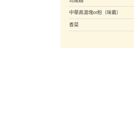
烏龍麵
中華高湯塊or粉（味霸）
香菜