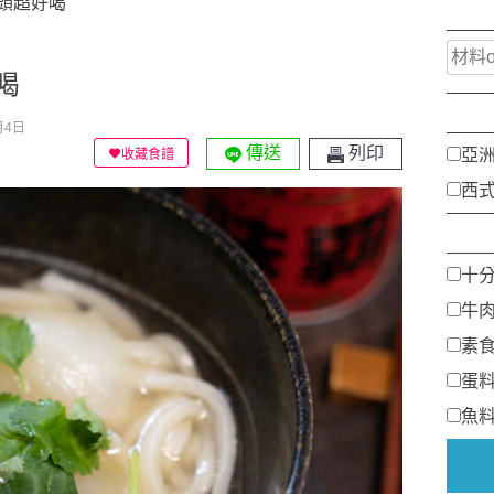
頭超好喝
喝
月4日
傳送
列印
亞
收藏食譜
西
十
牛
素
蛋
魚