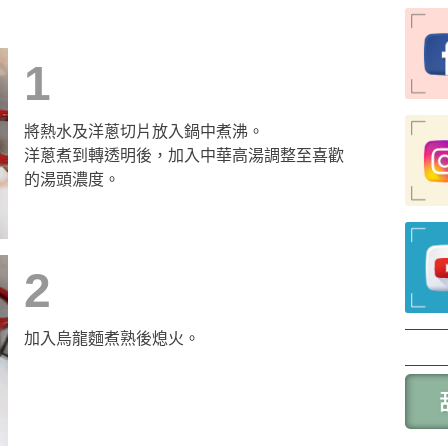
1
將熱水及洋蔥切片放入鍋中煮沸。
洋蔥煮到轉透明後，加入中華高湯調整至喜歡
的湯頭濃度。
2
加入烏龍麵煮熟後熄火。