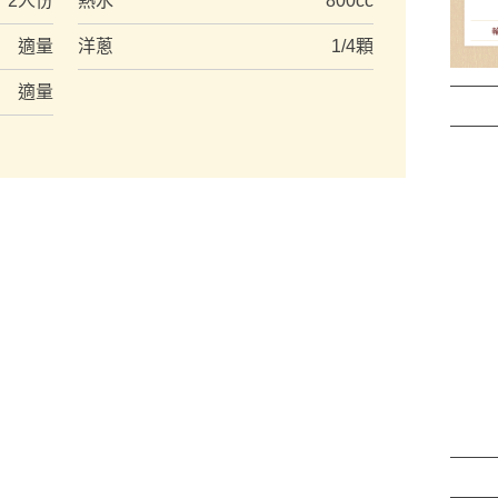
2人份
熱水
800cc
適量
洋蔥
1/4顆
適量