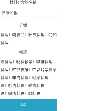
材料or食譜名稱
分類
洲料理
副食品
日式料理
特輯
式料理
標籤
分鐘料理
材料教學
減醣料理
肉料理
甜點食譜
看影片學做菜
食料理
羊肉料理
蔬菜料理
料理
豬肉料理
雞肉料理
料理
鴨肉料理
麵料理