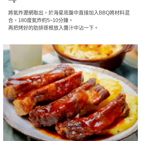
將氣炸瀝網取出，於海星底盤中直接加入BBQ將材料混
合，180度氣炸約5~10分鐘。
再把烤好的肋排逐根放入醬汁中沾一下。