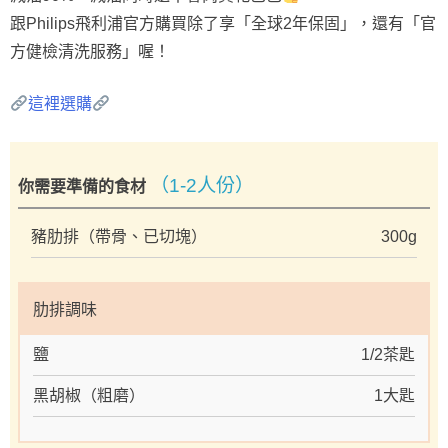
跟Philips飛利浦官方購買除了享「全球2年保固」，還有「官
方健檢清洗服務」喔！
這裡選購
（1-2人份）
你需要準備的食材
豬肋排（帶骨、已切塊）
300g
肋排調味
鹽
1/2茶匙
黑胡椒（粗磨）
1大匙