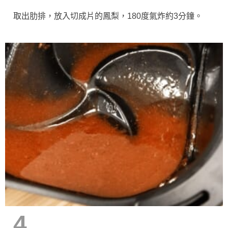
取出肋排，放入切成片的鳳梨，180度氣炸約3分鐘。
4