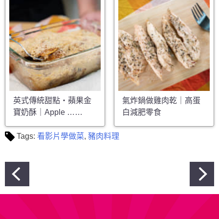
英式傳統甜點・蘋果金
氣炸鍋做雞肉乾｜高蛋
寶奶酥｜Apple ……
白減肥零食
Tags:
看影片學做菜
,
豬肉料理
文
章
導