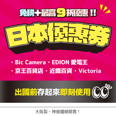
覽
大阪製・神級鐵鍋開賣！