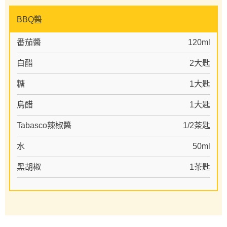
BBQ醬
番茄醬
120ml
白醋
2大匙
糖
1大匙
烏醋
1大匙
Tabasco辣椒醬
1/2茶匙
水
50ml
黑胡椒
1茶匙