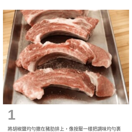
1
將胡椒鹽均勻撒在豬肋排上，像按壓一樣把調味均勻裹