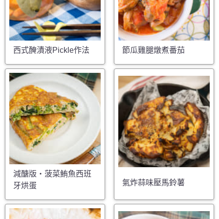
西式醃漬液Pickle作法
節瓜雞腿燉煮番茄
減醣版・菠菜鮪魚西班
氣炸蒜味壓馬鈴薯
牙烘蛋