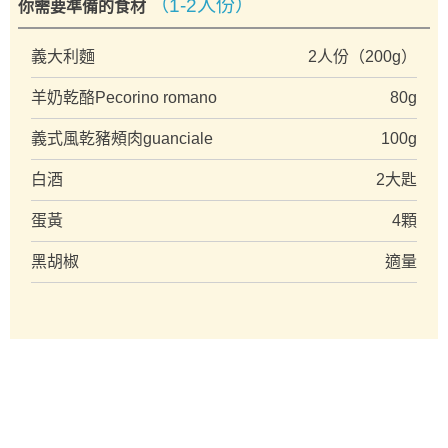
（1-2人份）
你需要準備的食材
義大利麵
2人份（200g）
羊奶乾酪Pecorino romano
80g
義式風乾豬頰肉guanciale
100g
白酒
2大匙
蛋黃
4顆
黑胡椒
適量