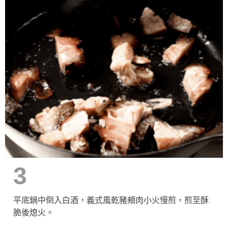
3
平底鍋中倒入白酒，義式風乾豬頰肉小火慢煎，煎至酥
脆後熄火。