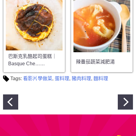
巴斯克乳酪起司蛋糕｜
辣番茄蔬菜減肥湯
Basque Che……
Tags:
看影片學做菜
,
蛋料理
,
豬肉料理
,
麵料理
文
章
導
覽