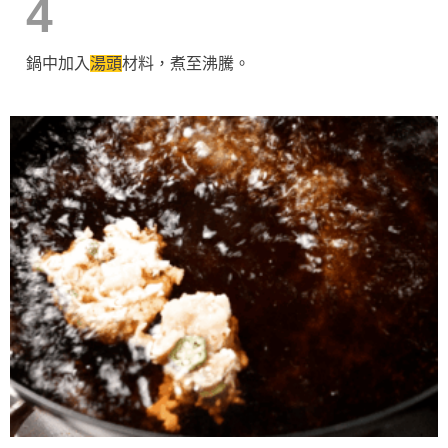
4
鍋中加入
湯頭
材料，煮至沸騰。