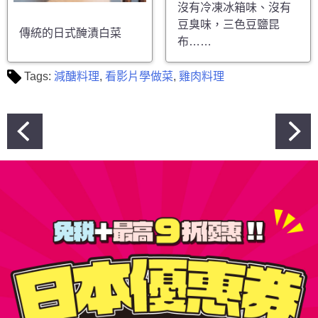
沒有冷凍冰箱味、沒有
豆臭味，三色豆鹽昆
傳統的日式醃漬白菜
布……
Tags:
減醣料理
,
看影片學做菜
,
雞肉料理
文
章
導
覽