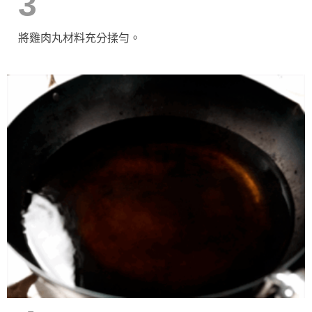
3
將雞肉丸材料充分揉勻。