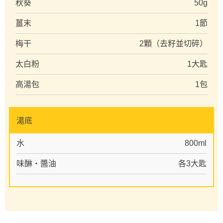
秋葵
50g
薑末
1節
梅干
2顆（去籽並切碎）
太白粉
1大匙
高湯包
1包
湯底
水
800ml
味醂・醬油
各3大匙