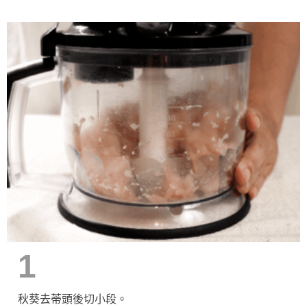
1
秋葵去蒂頭後切小段。