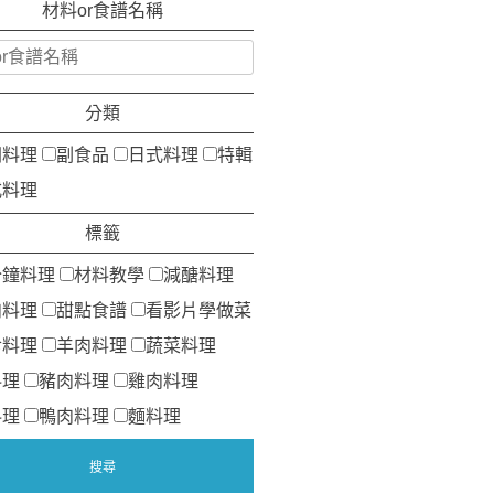
材料or食譜名稱
分類
洲料理
副食品
日式料理
特輯
式料理
標籤
分鐘料理
材料教學
減醣料理
肉料理
甜點食譜
看影片學做菜
食料理
羊肉料理
蔬菜料理
料理
豬肉料理
雞肉料理
料理
鴨肉料理
麵料理