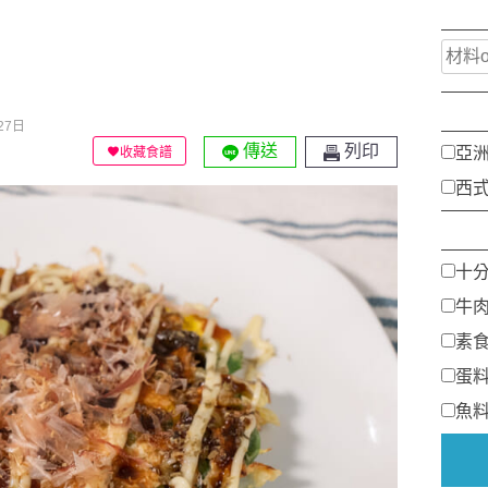
27日
傳送
列印
亞
收藏食譜
西
十
牛
素
蛋
魚