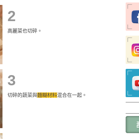
2
高麗菜也切碎。
3
切碎的蔬菜與
麵糊材料
混合在一起。