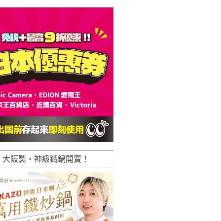
大阪製・神級鐵鍋開賣！