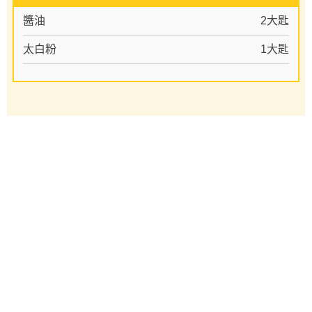
醬油
2大匙
太白粉
1大匙