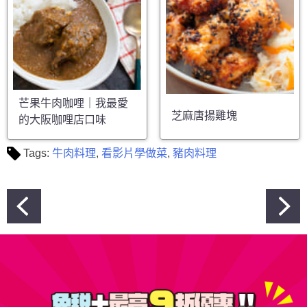
芒果牛肉咖哩｜我最愛
芝麻唐揚雞塊
的大阪咖哩店口味
Tags:
牛肉料理
,
看影片學做菜
,
豬肉料理
文
章
導
覽