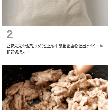
2
豆腐先充分瀝乾水分(包上餐巾紙後壓重物瀝出水分)，薑
和蒜切成末。