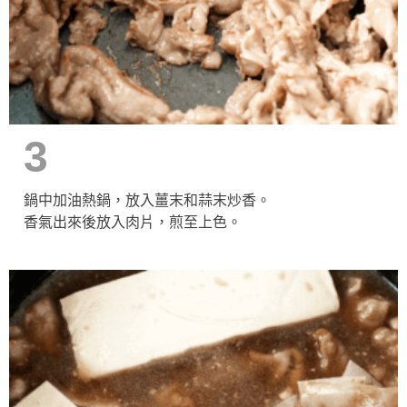
3
鍋中加油熱鍋，放入薑末和蒜末炒香。
香氣出來後放入肉片，煎至上色。