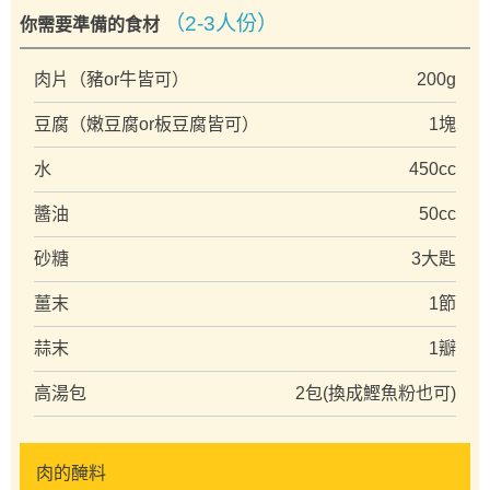
（2-3人份）
你需要準備的食材
肉片（豬or牛皆可）
200g
豆腐（嫩豆腐or板豆腐皆可）
1塊
水
450cc
醬油
50cc
砂糖
3大匙
薑末
1節
蒜末
1瓣
高湯包
2包(換成鰹魚粉也可)
肉的醃料