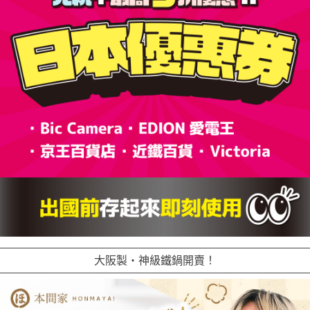
大阪製・神級鐵鍋開賣！