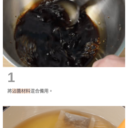
1
將
沾醬材料
混合備用。