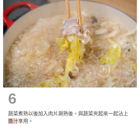
6
蔬菜煮熟以後加入肉片涮熟後，與蔬菜夾起來一起沾上
醬汁
享用。