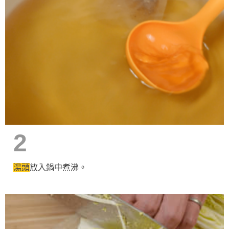
2
湯頭
放入鍋中煮沸。