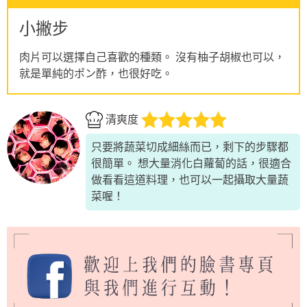
小撇步
肉片可以選擇自己喜歡的種類。 沒有柚子胡椒也可以，
就是單純的ポン酢，也很好吃。
清爽度
只要將蔬菜切成細絲而已，剩下的步驟都
很簡單。 想大量消化白蘿蔔的話，很適合
做看看這道料理，也可以一起攝取大量蔬
菜喔！