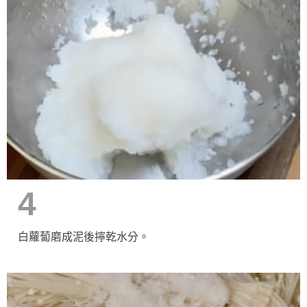
4
白蘿蔔磨成泥後擰乾水分。