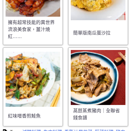
擁有超常技能的異世界
流浪美食家，薑汁燒
簡單版南瓜蛋沙拉
紅……
萵苣蒸煮豬肉｜全聯省
紅味噌香煎鮭魚
錢食譜