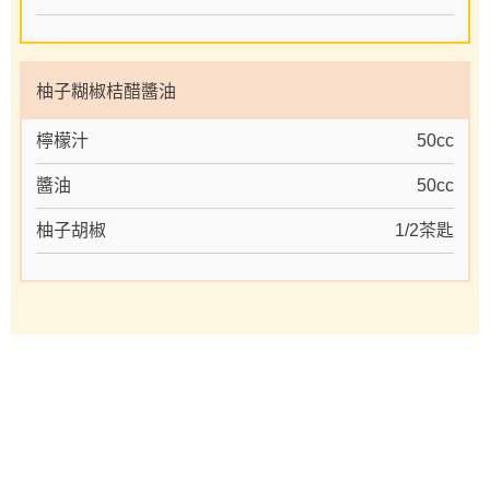
柚子糊椒桔醋醬油
檸檬汁
50cc
醬油
50cc
柚子胡椒
1/2茶匙