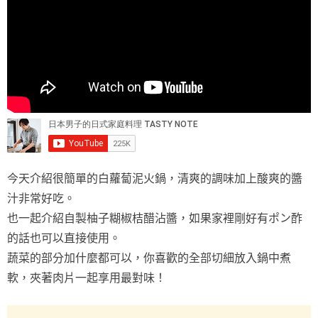
今天介紹很簡單的白蘿蔔泥火鍋，清爽的調味加上酸爽的醬
汁非常好吃。
也一起介紹自製柚子糊椒桔醋沾醬，如果家裡剛好有ポン酢
的話也可以直接使用。
蔬菜的部分加什麼都可以，你喜歡的全部切細放入鍋中煮
軟，夾著肉片一起享用最對味！