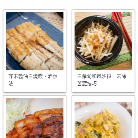
芥末醬油白燒鰻・酒蒸
白蘿蔔和風沙拉｜去除
法
苦澀技巧