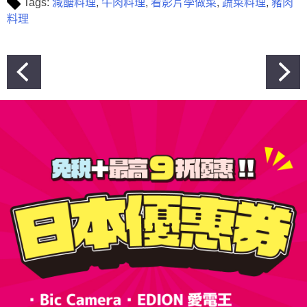
Tags:
減醣料理
,
牛肉料理
,
看影片學做菜
,
蔬菜料理
,
豬肉
料理
文
章
導
覽