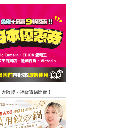
大阪製・神級鐵鍋開賣！