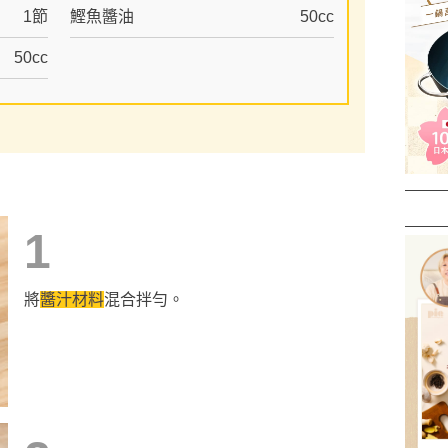
1節
鰹魚醬油
50cc
50cc
1
將
醬汁材料
混合拌勻。