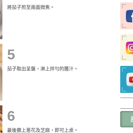
將茄子煎至兩面微焦。
5
茄子取出呈盤，淋上拌勻的醬汁。
6
最後撒上蔥花及芝麻，即可上桌。