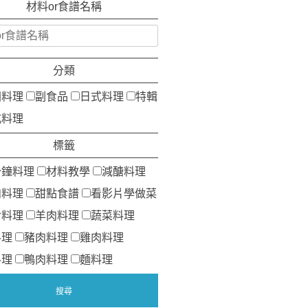
材料or食譜名稱
分類
洲料理
副食品
日式料理
特輯
式料理
標籤
分鐘料理
材料教學
減醣料理
肉料理
甜點食譜
看影片學做菜
食料理
羊肉料理
蔬菜料理
料理
豬肉料理
雞肉料理
料理
鴨肉料理
麵料理