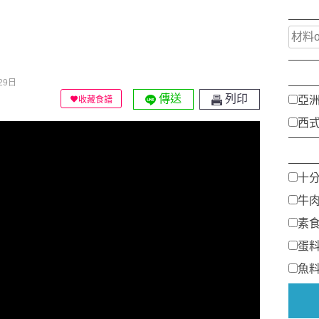
29日
傳送
列印
亞
收藏食譜
西
十
牛
素
蛋
魚