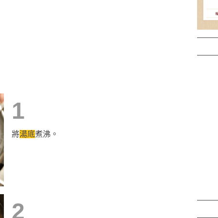
1
將
湯底
煮沸。
2