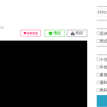
4日
傳送
列印
亞
收藏食譜
西
十
牛
素
蛋
魚