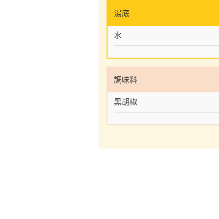
湯底
水
調味料
黑胡椒