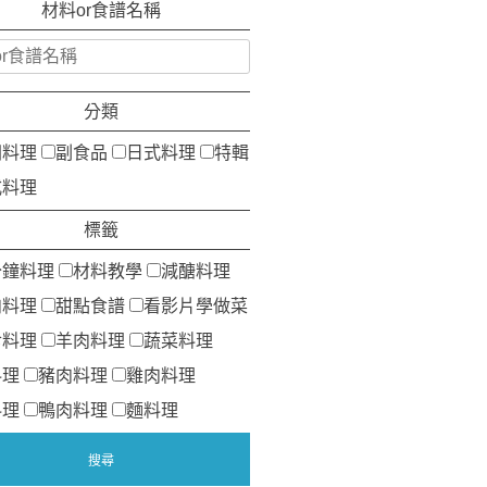
材料or食譜名稱
分類
洲料理
副食品
日式料理
特輯
式料理
標籤
分鐘料理
材料教學
減醣料理
肉料理
甜點食譜
看影片學做菜
食料理
羊肉料理
蔬菜料理
料理
豬肉料理
雞肉料理
料理
鴨肉料理
麵料理