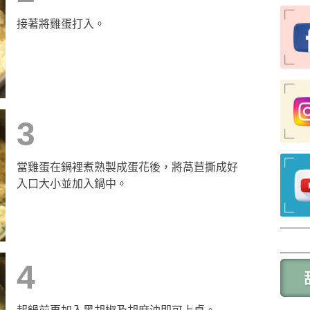
接著將雞蛋打入。
3
當雞蛋在鍋裡煮熟製成蛋花後，將萵苣撕成好
入口大小並加入鍋中。
4