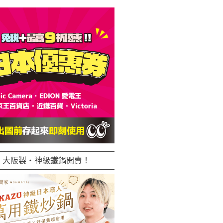
大阪製・神級鐵鍋開賣！