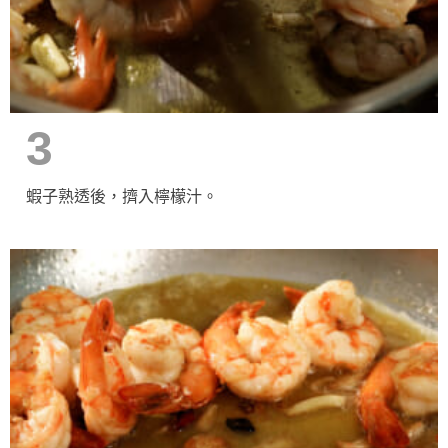
3
蝦子熟透後，擠入檸檬汁。