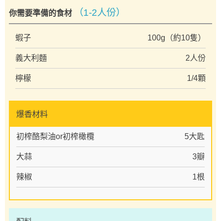
（1-2人份）
你需要準備的食材
蝦子
100g（約10隻）
義大利麵
2人份
檸檬
1/4顆
爆香材料
初榨酪梨油or初榨橄欖
5大匙
大蒜
3瓣
辣椒
1根