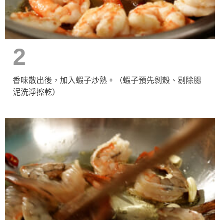
2
香味散出後，加入蝦子炒熟。（蝦子預先剝殼、剔除腸
泥洗淨擦乾）