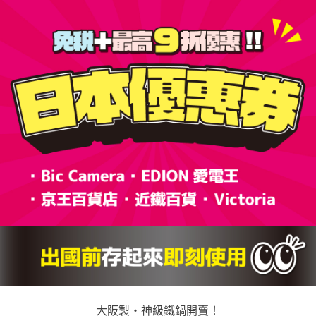
覽
大阪製・神級鐵鍋開賣！