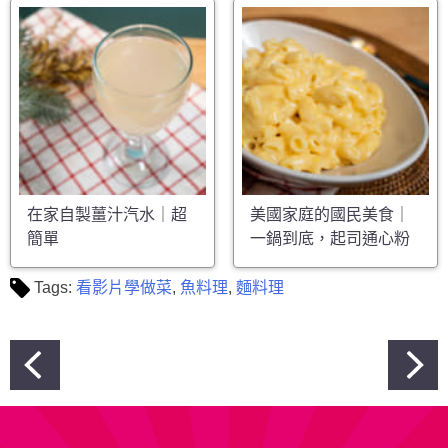
在家自製薑汁汽水｜超
美國家庭的國民美食｜
簡單
一鍋到底，起司通心粉
Tags:
看影片學做菜
,
魚料理
,
麵料理
文
章
導