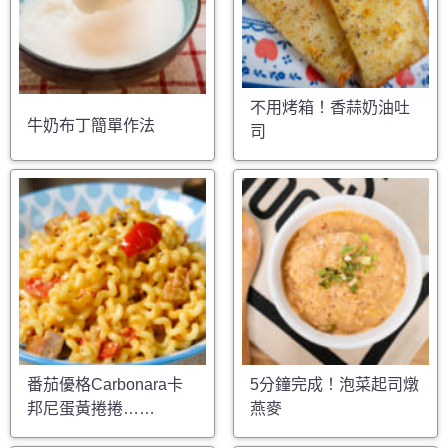
不用烤箱！香蒜奶油吐
牛奶布丁簡單作法
司
番茄優格Carbonara卡
5分鐘完成！泡菜起司燉
邦尼蛋黃捲捲……
燕麥