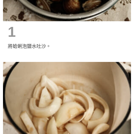
1
將蛤蜊泡鹽水吐沙。