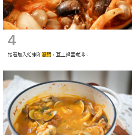
4
接著加入蛤蜊和
湯頭
，蓋上鍋蓋煮沸。