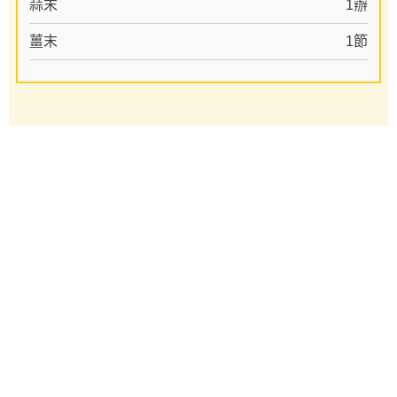
蒜末
1辦
薑末
1節