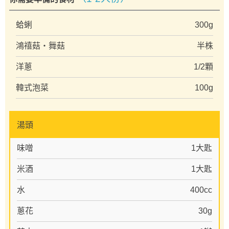
蛤蜊
300g
鴻禧菇・舞菇
半株
洋蔥
1/2顆
韓式泡菜
100g
湯頭
味噌
1大匙
米酒
1大匙
水
400cc
蔥花
30g