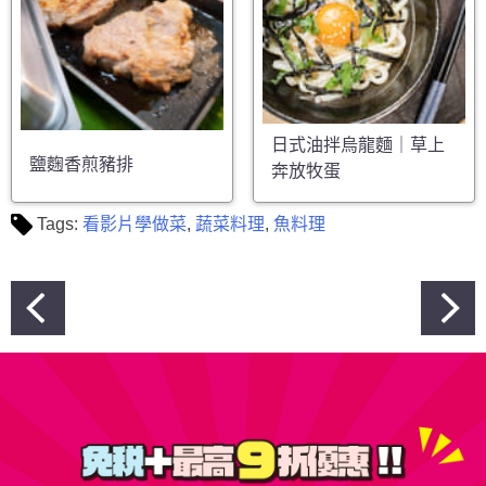
日式油拌烏龍麵｜草上
鹽麴香煎豬排
奔放牧蛋
Tags:
看影片學做菜
,
蔬菜料理
,
魚料理
文
章
導
覽